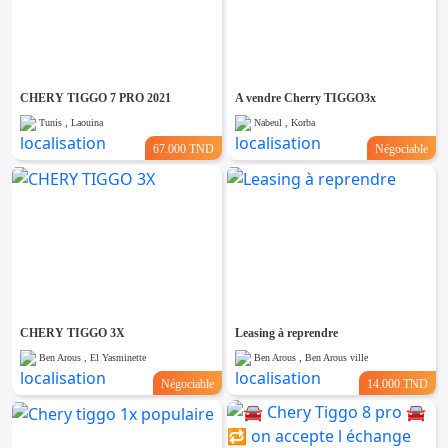
CHERY TIGGO 7 PRO 2021
A vendre Cherry TIGGO3x
Tunis , Laouina
Nabeul , Korba
67.000 TND
Négociable
CHERY TIGGO 3X
Leasing à reprendre
Ben Arous , El Yasminette
Ben Arous , Ben Arous ville
Négociable
14.000 TND