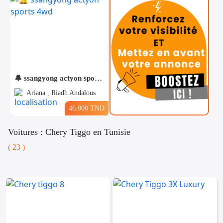
🔔 ssangyong actyon sports 4wd
Ariana , Riadh Andalous
46.000 TND
Voitures : Chery Tiggo en Tunisie
( 23 )
Téléphones
Voitures
Vehicules
& Pieces
Immobiliers
Informatique
&
Mo
Multimedia
Be