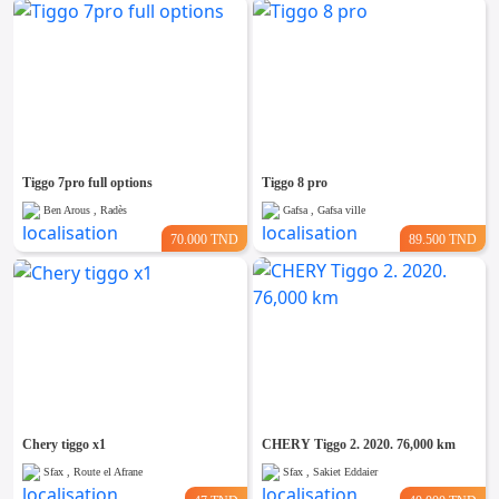
Tiggo 7pro full options
Tiggo 8 pro
Ben Arous , Radès
Gafsa , Gafsa ville
70.000 TND
89.500 TND
Chery tiggo x1
CHERY Tiggo 2. 2020. 76,000 km
Sfax , Route el Afrane
Sfax , Sakiet Eddaier