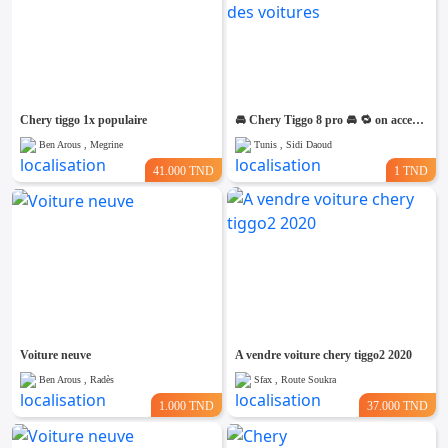
Chery tiggo 1x populaire
🚘 Chery Tiggo 8 pro 🚘 🔁 on accepte l échange des voitures
Ben Arous , Megrine
Tunis , Sidi Daoud
41.000 TND
1 TND
Voiture neuve
A vendre voiture chery tiggo2 2020
Ben Arous , Radès
Sfax , Route Soukra
1.000 TND
37.000 TND