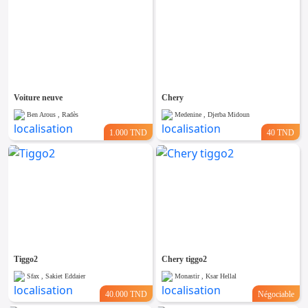
Voiture neuve
Chery
Ben Arous , Radès
Medenine , Djerba Midoun
1.000 TND
40 TND
Tiggo2
Chery tiggo2
Sfax , Sakiet Eddaier
Monastir , Ksar Hellal
40.000 TND
Négociable