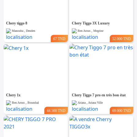
Emploi &
Services
Chery tiggo 8
Chery Tiggo 3X Luxury
Manouba , Denden
Ben Arous , Megrine
67 TND
52.000 TND
Chery 1x
Chery Tiggo 7 pro en très bon état
Ben Arous , Boumhal
Ariana , Ariana Ville
44.500 TND
69.000 TND