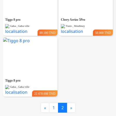
Emploi &
Services
Tiggo 8 pro
Chery Arrizo 5Pro
Gafsa , Gafsa ville
Tunis , Monfleury
89.500 TND
58.000 TND
Tiggo 8 pro
Gafsa , Gafsa ville
22.478.698 TND
Previous
Next
«
1
2
»