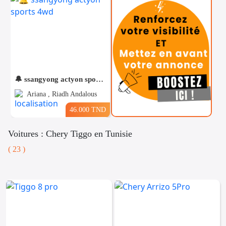
🔔 ssangyong actyon sports 4wd
Ariana , Riadh Andalous
46.000 TND
Voitures : Chery Tiggo en Tunisie
( 23 )
Téléphones
Voitures
Vehicules
& Pieces
Immobiliers
Informatique
&
Mo
Multimedia
Be