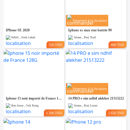
Paiement à la livraison
IPhone SE 2020
Iphone xs max etat battrie 99
Kébili , Souk Lahad
Ariana , Borj Touil
350 TND
600 TND
Paiement à la livraison
Iphone 15 noir importé de France 128G
14 PRO e sim ndhif alekher 21513222
Ben Arous , Sidi Rezig
Ariana , Borj Louzir
1.500 TND
1.650 TND