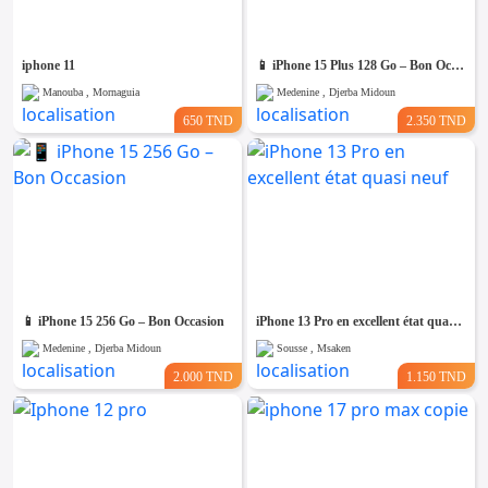
iphone 11
📱 iPhone 15 Plus 128 Go – Bon Occasion
Manouba , Mornaguia
Medenine , Djerba Midoun
650 TND
2.350 TND
📱 iPhone 15 256 Go – Bon Occasion
iPhone 13 Pro en excellent état quasi neuf
Medenine , Djerba Midoun
Sousse , Msaken
2.000 TND
1.150 TND