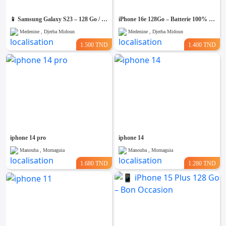
📱 Samsung Galaxy S23 – 128 Go / 8 Go RAM – Excellent état
iPhone 16e 128Go – Batterie 100% – Bon Occasion- Importé De France
Medenine , Djerba Midoun
Medenine , Djerba Midoun
1.500 TND
1.400 TND
iphone 14 pro
iphone 14
Manouba , Mornaguia
Manouba , Mornaguia
1.680 TND
1.280 TND