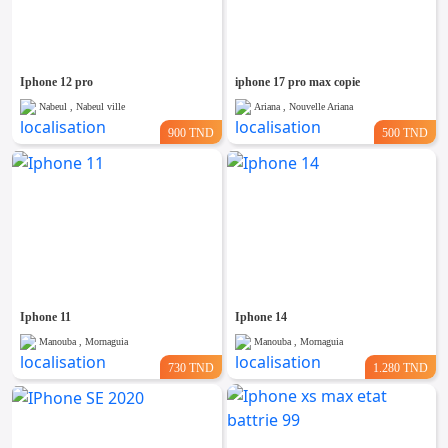
Iphone 12 pro
iphone 17 pro max copie
Nabeul , Nabeul ville
Ariana , Nouvelle Ariana
900 TND
500 TND
Iphone 11
Iphone 14
Manouba , Mornaguia
Manouba , Mornaguia
730 TND
1.280 TND