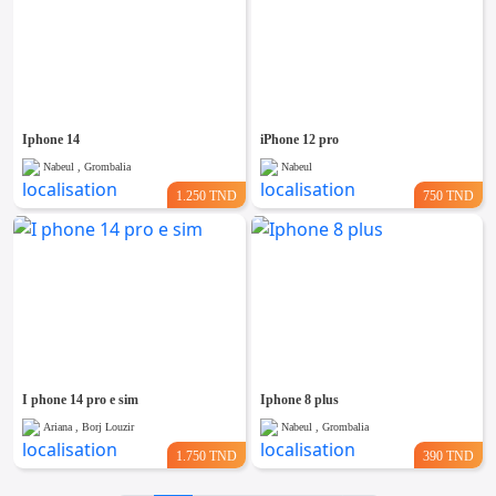
Iphone 14
iPhone 12 pro
Nabeul , Grombalia
Nabeul
1.250 TND
750 TND
I phone 14 pro e sim
Iphone 8 plus
Ariana , Borj Louzir
Nabeul , Grombalia
1.750 TND
390 TND