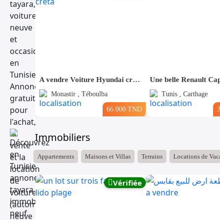
A vendre Voiture Hyundai creta
Une belle Renault Ca
Monastir , Téboulba
Tunis , Carthage
66.000 TND
Immobiliers
Appartements
Maisons et Villas
Terrains
Locations de Vac
Vérifiée