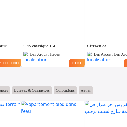
ptur
Clio classique 1.4L
Citroën c3
Ben Arous , Radès
Ben Arous , Ben Aro
39.000 TND
1 TND
ances
Bureaux & Commerces
Colocations
Autres