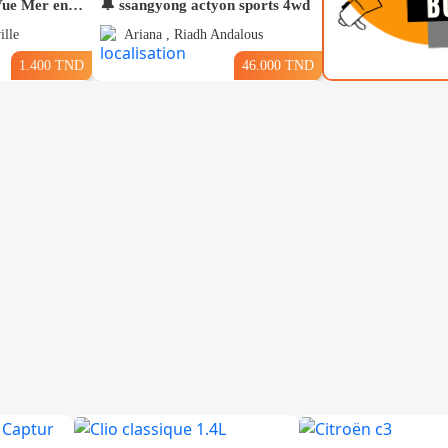
Pour Vacance s+2 Vue Mer en plein Zone Touristique Mahdia
🔔 ssangyong actyon sports 4wd
ille
Ariana , Riadh Andalous
1.400 TND
46.000 TND