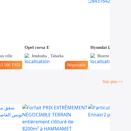
Opel corsa E
us ville
Jendouba , Tabarka
Bizerte , Bizerte No
53.500 TND
Négociable
Voir plus >>