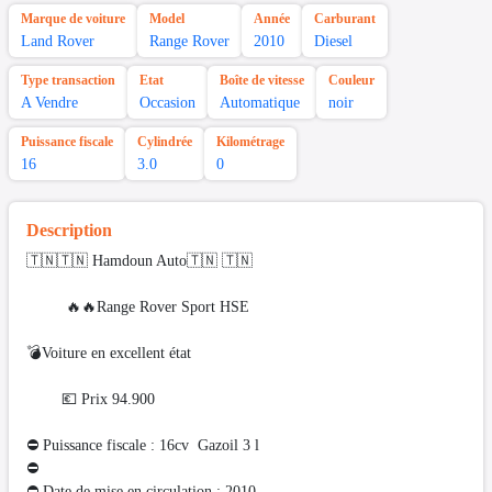
Marque de voiture
Model
Année
Carburant
Land Rover
Range Rover
2010
Diesel
Type transaction
Etat
Boîte de vitesse
Couleur
A Vendre
Occasion
Automatique
noir
Puissance fiscale
Cylindrée
Kilométrage
16
3.0
0
Description
🇹🇳🇹🇳 Hamdoun Auto🇹🇳 🇹🇳
🔥🔥Range Rover Sport HSE
💣Voiture en excellent état
💶 Prix 94.900
⛔ Puissance fiscale : 16cv Gazoil 3 l
⛔️
⛔ Date de mise en circulation : 2010