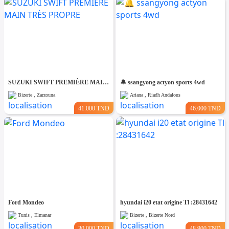
SUZUKI SWIFT PREMIÈRE MAIN TRÈS PROPRE
🔔 ssangyong actyon sports 4wd
Bizerte , Zarzouna
Ariana , Riadh Andalous
41.000 TND
46.000 TND
Ford Mondeo
hyundai i20 etat origine Tl :28431642
Tunis , Elmanar
Bizerte , Bizerte Nord
30.000 TND
48.900 TND