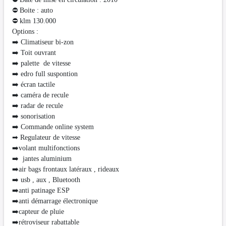
⛔ Boite : auto
⛔️ klm 130.000
Options :
➡️ Climatiseur bi-zon
➡️ Toit ouvrant
➡️ palette de vitesse
➡️ edro full suspontion
➡️ écran tactile
➡️ caméra de recule
➡️ radar de recule
➡️ sonorisation
➡️ Commande online system
➡ Regulateur de vitesse
➡️volant multifonctions
➡️ jantes aluminium
➡️air bags frontaux latéraux , rideaux
➡️ usb , aux , Bluetooth
➡️anti patinage ESP
➡️anti démarrage électronique
➡️capteur de pluie
➡️rétroviseur rabattable