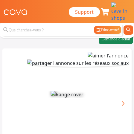
Support
Filtre avancé
Demande d'achat