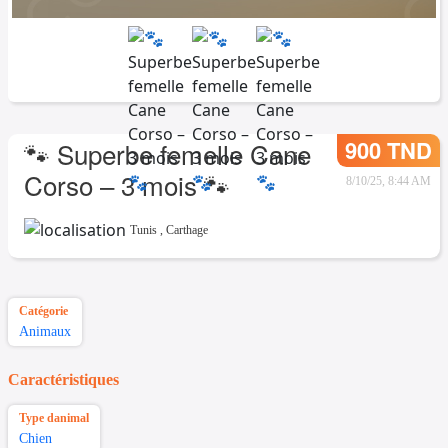
900 TND
🐾 Superbe femelle Cane
Corso – 3 mois 🐾
8/10/25, 8:44 AM
Tunis
,
Carthage
Catégorie
Animaux
Caractéristiques
Type danimal
Chien