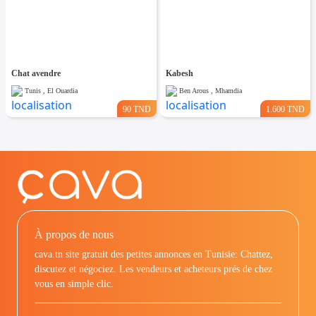
Chat avendre
Kabesh
Tunis , El Ouardia
Ben Arous , Mhamdia
90 TND
1.600 TND
À propos de nous
cava.tn site gratuit des petites annonces en Tunisie: Chattez,
discutez et négociez. Les vendeurs et acheteurs prés de chez
vous en simple clic.