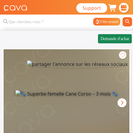
Support
Filtre avancé
Demande d'achat