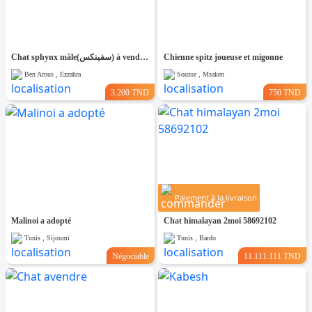
Chat sphynx mâle(سفينكس) à vendre en tunis. Âge: 2 mois Vacciné
Chienne spitz joueuse et migonne
Ben Arous , Ezzahra
Sousse , Msaken
3.200 TND
750 TND
Paiement à la livraison
Malinoi a adopté
Chat himalayan 2moi 58692102
Tunis , Sijoumi
Tunis , Bardo
Négociable
11.111.111 TND