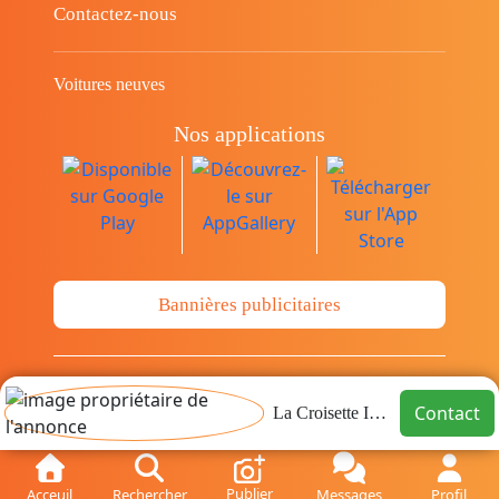
Contactez-nous
Voitures neuves
Nos applications
Bannières publicitaires
© Copyright 2014-2026 Cava.tn Limited Tous
Contact
La Croisette Immo
les droits sont réservés.
Publier
Acceuil
Rechercher
Messages
Profil