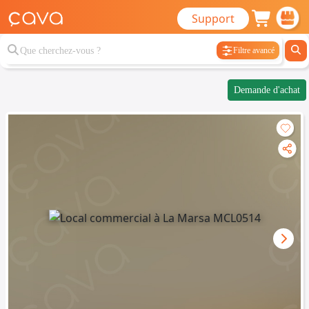
Support
Filtre avancé
Demande d'achat