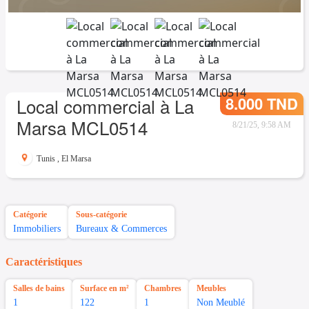
8.000 TND
Local commercial à La
Marsa MCL0514
8/21/25, 9:58 AM
Tunis
,
El Marsa
Catégorie
Sous-catégorie
Immobiliers
Bureaux & Commerces
Caractéristiques
Salles de bains
Surface en m²
Chambres
Meubles
1
122
1
Non Meublé