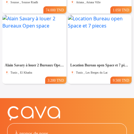
Sousse , Sousse Riadh
Ariana , Ariana Ville
74.000 TND
1.050 TND
Alain Savary à louer 2 Bureaux Open space
Location Bureau open Space et 7 pieces
Tunis , El Khadra
Tunis , Les Berges du Lac
3.200 TND
9.500 TND
À propos de nous