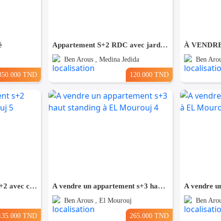
é
Appartement S+2 RDC avec jardin – Nouvelle Médina
Ben Arous , Medina Jedida
Ben Arou
350.000 TND
120.000 TND
A vendre Appartement s+2 avec cellier à El Mourouj 5
A vendre un appartement s+3 haut standing à EL Mourouj 4
Ben Arous , El Mourouj
Ben Arou
135.000 TND
265.000 TND