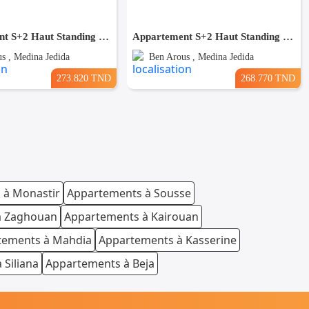
Appartement S+2 Haut Standing – 104,98 m² – RDC – Parking sous-sol – Direct Promoteur
Appartement S+2 Haut Standing – 104,98 m² – 6ème étage – Parking sous-sol – Direct Promoteur
s , Medina Jedida
Ben Arous , Medina Jedida
273.820 TND
268.770 TND
 à Monastir
Appartements à Sousse
à Zaghouan
Appartements à Kairouan
tements à Mahdia
Appartements à Kasserine
 Siliana
Appartements à Beja