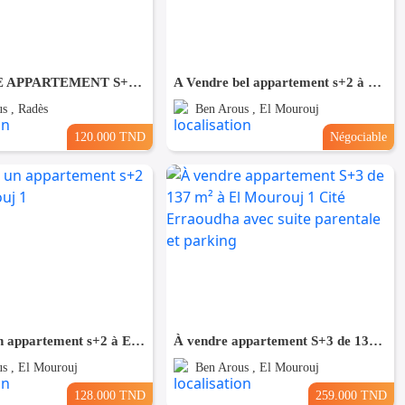
À VENDRE APPARTEMENT S+2 SANS VIS-À-VIS À RADES SNIT
A Vendre bel appartement s+2 à El Mourouj 5
s , Radès
Ben Arous , El Mourouj
120.000 TND
Négociable
A vendre un appartement s+2 à EL Mourouj 1
À vendre appartement S+3 de 137 m² à El Mourouj 1 Cité Erraoudha avec suite parentale et parking
s , El Mourouj
Ben Arous , El Mourouj
128.000 TND
259.000 TND