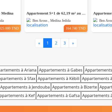
– Medina
Appartement S+1 de 62,19 m² au 7ème étage – Nouvelle Cité El Medina El Jadida
ida
Ben Arous , Medina Jedida
Ben Arou
325.000 TND
164.740 TND
Previous
Next
«
1
2
3
»
artements à Ariana
Appartements à Gabes
Appartements
partements à Sfax
Appartements à Kébili
Appartements 
Appartements à Jendouba
Appartements à Bizerte
Appar
ppartements à Kef
Appartements à Gafsa
Appartements à