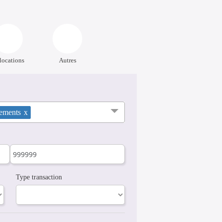
locations
Autres
ements
x
Type transaction