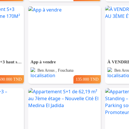
A vendre Appartement S+3 haut standing à Mégrine 170M²
App à vendre
Ben Arous , Fouchana
Ben Arou
590.000 TND
135.000 TND