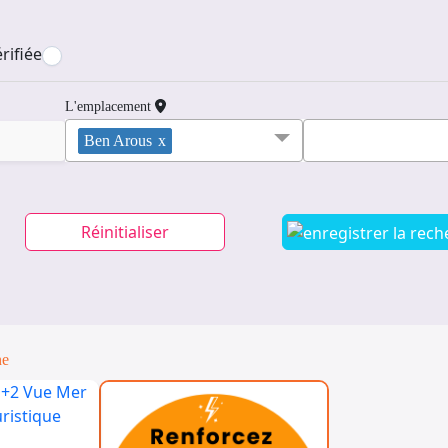
rifiée
L'emplacement
Ben Arous
x
Réinitialiser
ne