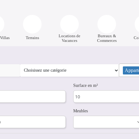
Locations de
Bureaux &
Villas
Terrains
Co
Vacances
Commerces
Appart
Surface en m²
Meubles