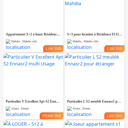
Appartement S+2 à louer Résidence El Ons Baghdedi
S+3 pour location à Résidence El Ons Baghdedi Mahdia
Mahdia , Mahdia ville
Mahdia , Mahdia ville
1.100 TND
1.200 TND
Particulier V Excellent Apt S2 Ennasr2 multi Usage
Particulier L S2 meublé Ennasr2 pour étranger
Ariana , Ennasr
Ariana , Ennasr
370.000 TND
1.600 TND