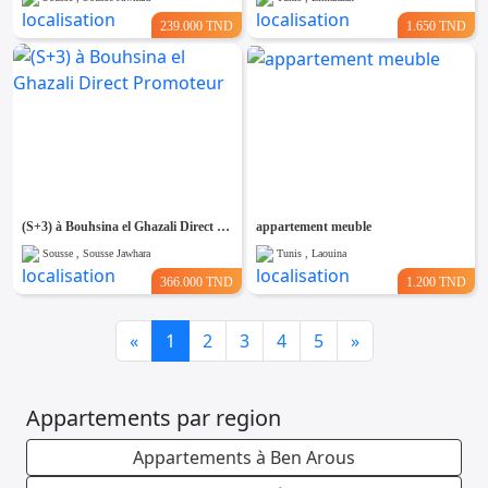
239.000 TND
1.650 TND
(S+3) à Bouhsina el Ghazali Direct Promoteur
appartement meuble
Sousse , Sousse Jawhara
Tunis , Laouina
366.000 TND
1.200 TND
Previous
Next
«
1
2
3
4
5
»
Appartements par region
Appartements à Ben Arous