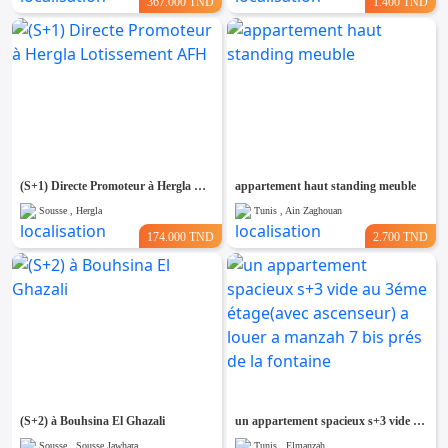
367.000 TND
1.400 TND
(S+1) Directe Promoteur à Hergla Lotissement AFH
appartement haut standing meuble
Sousse , Hergla
Tunis , Ain Zaghouan
174.000 TND
2.700 TND
(S+2) à Bouhsina El Ghazali
un appartement spacieux s+3 vide au 3éme étage(avec ascenseur) a louer a manzah 7 bis prés de la fontaine
Sousse , Sousse Jawhara
Tunis , Elmanzah