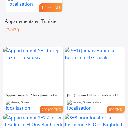
1.400 TND
Appartements en Tunisie
( 3442 )
Appartement S+2 borej louzir – La Soukra
(S+1) Jamais Habité à Bouhsina El Ghazali
Ariana , Soukra
Sousse , Sousse Jawhara
220.000 TND
800 TND