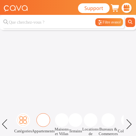
Support
Filtre avancé
Maisons
Locations
Bureaux &
Catégories
Appartements
Terrains
Colocatio
et Villas
de
Commerces