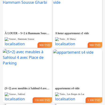
À LOUER – S+2 à Hammam Sousse Gharbi
A loeur appartement s1 vide
Sousse , Hammam Sousse
Tunis , El Marsa
900 TND
980 TND
(S+2) avec meubles à Sahloul 4 avec Place de Parking
appartement s4 vide
Sousse , Sahloul
Tunis , Les Berges du Lac
359.000 TND
3.300 TND