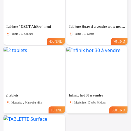
Tablette "OZCT AirPro" neuf
Tablette Huawei a vendre toute neuf🔥
Tunis , El Omrane
Tunis , El Marsa
450 TND
70 TND
2 tablets
Infinix hot 30 à vendre
Manouba , Manouba ville
Medenine , Djerba Midoun
10 TND
550 TND