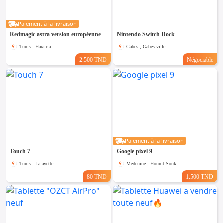
Paiement à la livraison
Redmagic astra version européenne
Nintendo Switch Dock
Tunis , Harairia
Gabes , Gabes ville
2.500 TND
Négociable
Paiement à la livraison
Touch 7
Google pixel 9
Tunis , Lafayette
Medenine , Houmt Souk
80 TND
1.500 TND