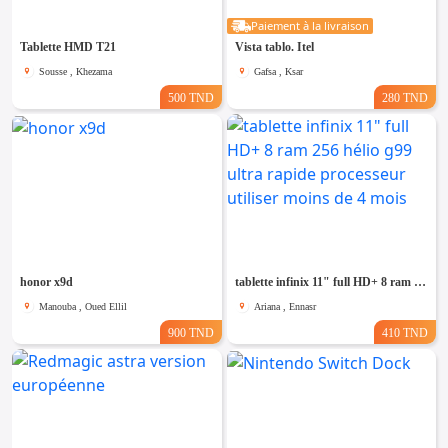
Paiement à la livraison
Tablette HMD T21
Vista tablo. Itel
Sousse , Khezama
Gafsa , Ksar
500 TND
280 TND
honor x9d
tablette infinix 11" full HD+ 8 ram 256 hélio g99 ultra rapide processeur utiliser moins de 4 mois
Manouba , Oued Ellil
Ariana , Ennasr
900 TND
410 TND