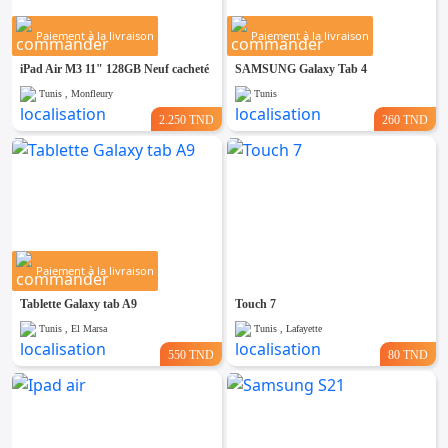
Paiement à la livraison
Paiement à la livraison
iPad Air M3 11" 128GB Neuf cacheté
SAMSUNG Galaxy Tab 4
Tunis , Monfleury
Tunis
2.250 TND
260 TND
Paiement à la livraison
Tablette Galaxy tab A9
Touch 7
Tunis , El Marsa
Tunis , Lafayette
550 TND
80 TND