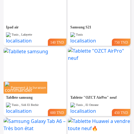
Ipad air
Samsung S21
Tunis , Lafayette
Tunis
140 TND
750 TND
Paiement à la livraison
Tabllete samsung
Tablette "OZCT AirPro" neuf
Tunis , Sidi El Bechir
Tunis , El Omrane
600 TND
450 TND