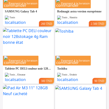
Paiement à la livraison
Paiement à la livraison
SAMSUNG Galaxy Tab 4
Redmagic astra version européenne
Tunis
Tunis , Harairia
260 TND
2.500 TND
Paiement à la livraison
Paiement à la livraison
Tablette PC DELl couleur noir 128stokage 4g Ram bonne état
Toshiba
Tunis , Elmanar
Tunis , Ettahrir
380 TND
90 TND