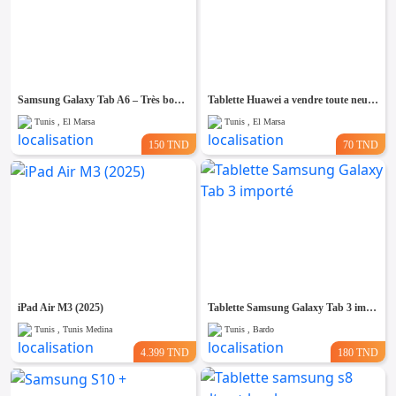
Samsung Galaxy Tab A6 – Très bon état
Tablette Huawei a vendre toute neuf🔥
Tunis , El Marsa
Tunis , El Marsa
150 TND
70 TND
iPad Air M3 (2025)
Tablette Samsung Galaxy Tab 3 importé
Tunis , Tunis Medina
Tunis , Bardo
4.399 TND
180 TND