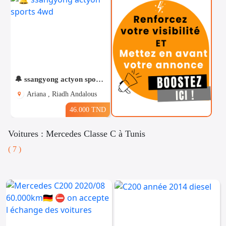
🔔 ssangyong actyon sports 4wd
Ariana , Riadh Andalous
46.000 TND
Voitures : Mercedes Classe C à Tunis
( 7 )
Téléphones
Voitures
Vehicules
& Pieces
Immobiliers
Informatique
&
Mo
Multimedia
Be