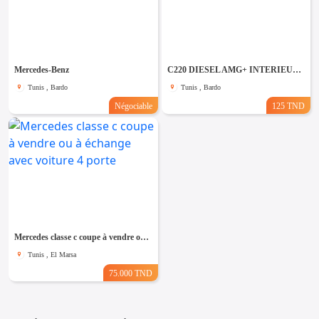
Mercedes-Benz
C220 DIESEL AMG+ INTERIEUR CLASS S . TEL 20479650
Tunis , Bardo
Tunis , Bardo
Négociable
125 TND
Mercedes classe c coupe à vendre ou à échange avec voiture 4 porte
Tunis , El Marsa
75.000 TND