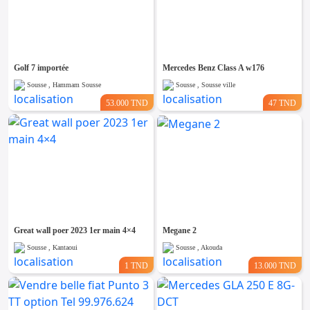
Golf 7 importée
Mercedes Benz Class A w176
Sousse , Hammam Sousse
Sousse , Sousse ville
53.000 TND
47 TND
Great wall poer 2023 1er main 4×4
Megane 2
Sousse , Kantaoui
Sousse , Akouda
1 TND
13.000 TND