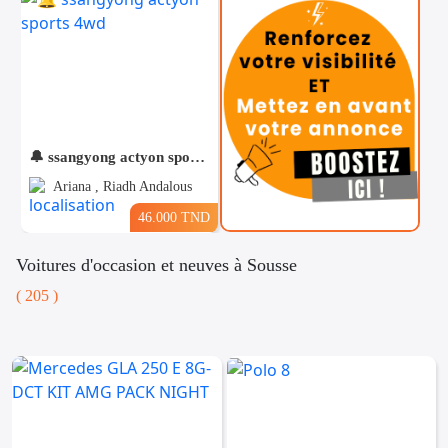
🔔 ssangyong actyon sports 4wd
Ariana , Riadh Andalous
46.000 TND
Voitures d'occasion et neuves à Sousse
( 205 )
Téléphones
Voitures
Vehicules
& Pieces
Immobiliers
Informatique
&
Mo
Multimedia
Be