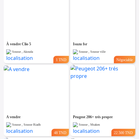
À vendre Clio 5
Isuzu fsr
Sousse , Akouda
Sousse , Sousse ville
1 TND
Négociable
A vendre
Peugeot 206+ trés propre
Sousse , Sousse Riadh
Sousse , Msaken
48 TND
22.500 TND