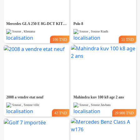
Emploi &
Services
Mercedes GLA 250 E 8G-DCT KIT AMG PACK NIGHT
Polo 8
Sousse , Khezama
Sousse , Sousse Riadh
106 TND
51 TND
2008 a vendre etat neuf
Mahindra kuv 100 k8 age 2 ans
Sousse , Sousse ville
Sousse , Sousse Jawhara
42 TND
29.900 TND