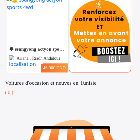
🔔 ssangyong actyon sports 4wd
Ariana , Riadh Andalous
46.000 TND
Voitures d'occasion et neuves en Tunisie
( 0 )
Téléphones
Voitures
Vehicules
& Pieces
Immobiliers
Informatique
&
Mo
Multimedia
Be