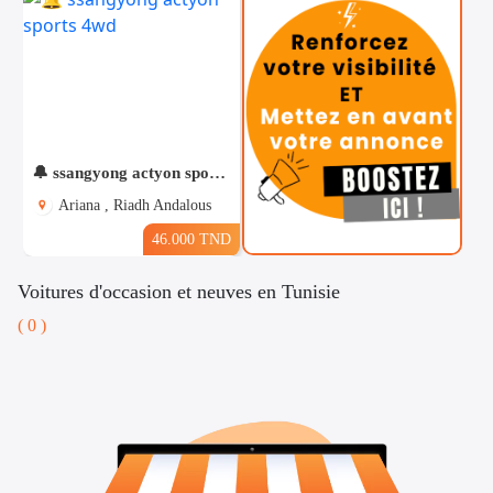
🔔 ssangyong actyon sports 4wd
Ariana , Riadh Andalous
46.000 TND
Voitures d'occasion et neuves en Tunisie
( 0 )
Téléphones
Voitures
Vehicules
& Pieces
Immobiliers
Informatique
&
Mo
Multimedia
Be