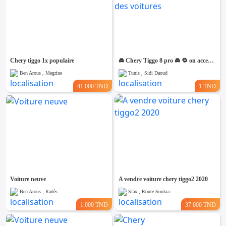
Chery tiggo 1x populaire
🚘 Chery Tiggo 8 pro 🚘 🔁 on accepte l échange des voitures
Ben Arous , Megrine
Tunis , Sidi Daoud
41.000 TND
1 TND
Voiture neuve
A vendre voiture chery tiggo2 2020
Ben Arous , Radès
Sfax , Route Soukra
1.000 TND
37.000 TND