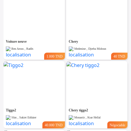
Voiture neuve
Chery
Ben Arous , Radès
Medenine , Djerba Midoun
1.000 TND
40 TND
Tiggo2
Chery tiggo2
Sfax , Sakiet Eddaier
Monastir , Ksar Hellal
40.000 TND
Négociable