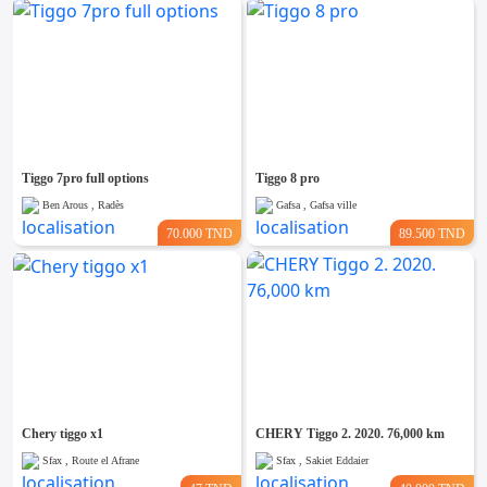
Tiggo 7pro full options
Tiggo 8 pro
Ben Arous , Radès
Gafsa , Gafsa ville
70.000 TND
89.500 TND
Chery tiggo x1
CHERY Tiggo 2. 2020. 76,000 km
Sfax , Route el Afrane
Sfax , Sakiet Eddaier