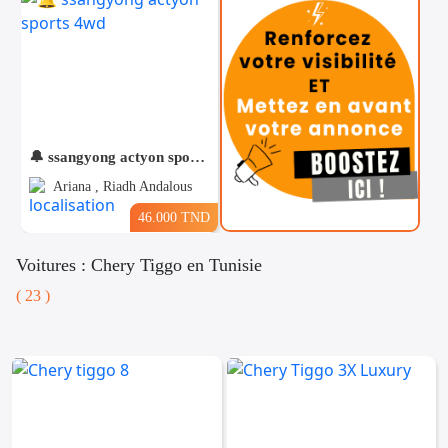
🔔 ssangyong actyon sports 4wd
Ariana , Riadh Andalous
46.000 TND
Voitures : Chery Tiggo en Tunisie
( 23 )
Téléphones
Voitures
Vehicules
& Pieces
Immobiliers
Informatique
&
Mo
Multimedia
Be