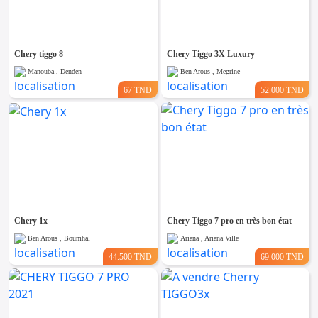
Emploi &
Services
Chery tiggo 8
Chery Tiggo 3X Luxury
Manouba , Denden
Ben Arous , Megrine
67 TND
52.000 TND
Chery 1x
Chery Tiggo 7 pro en très bon état
Ben Arous , Boumhal
Ariana , Ariana Ville
44.500 TND
69.000 TND