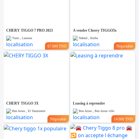
CHERY TIGGO 7 PRO 2021
A vendre Cherry TIGGO3x
Tunis , Laouina
Nabeul , Korba
67.000 TND
Négociable
CHERY TIGGO 3X
Leasing à reprendre
Ben Arous , El Yasminette
Ben Arous , Ben Arous ville
Négociable
14.000 TND