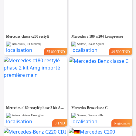
Mercedes classe c200 restylé
Mercedes c 180 w204 kompressor
Ben Arous , El Mourouj
Sousse , Kalaa Sghira
55.000 TND
49.500 TND
Mercedes c180 restylé phase 2 kit Amg importé première main
Mercedes Benz classe C
Ariana , Ariana Essoughra
Sousse , Sousse ville
8 TND
Négociable