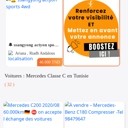
🔔 ssangyong actyon sports 4wd
Ariana , Riadh Andalous
46.000 TND
Voitures : Mercedes Classe C en Tunisie
( 32 )
Téléphones
Voitures
Vehicules
& Pieces
Immobiliers
Informatique
&
Mo
Multimedia
Be