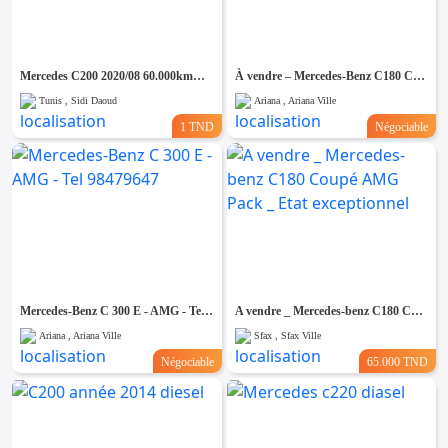
Emploi &
Services
Mercedes C200 2020/08 60.000km🇩🇪 ⛔️ on accepte l échange des voitures
À vendre – Mercedes-Benz C180 Compresser -Tel 98479647
Tunis , Sidi Daoud
Ariana , Ariana Ville
1 TND
Négociable
Mercedes-Benz C 300 E - AMG - Tel 98479647
A vendre _ Mercedes-benz C180 Coupé AMG Pack _ Etat exceptionnel
Ariana , Ariana Ville
Sfax , Sfax Ville
Négociable
65.000 TND