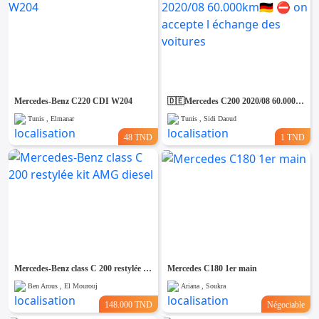
Mercedes-Benz C220 CDI W204
🇩🇪Mercedes C200 2020/08 60.000km🇩🇪 ⛔️ on accepte l échange des voitures
Tunis , Elmanar
Tunis , Sidi Daoud
48 TND
1 TND
Mercedes-Benz class C 200 restylée kit AMG diesel
Mercedes C180 1er main
Ben Arous , El Mourouj
Ariana , Soukra
148.000 TND
Négociable