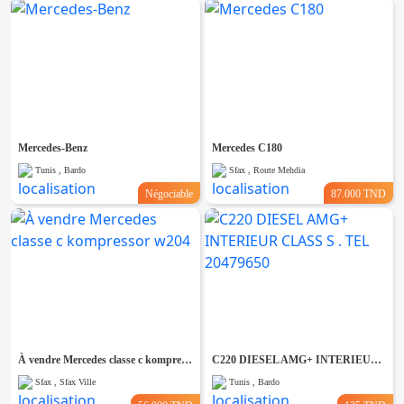
Mercedes-Benz
Mercedes C180
Tunis , Bardo
Sfax , Route Mehdia
Négociable
87.000 TND
À vendre Mercedes classe c kompressor w204
C220 DIESEL AMG+ INTERIEUR CLASS S . TEL 20479650
Sfax , Sfax Ville
Tunis , Bardo