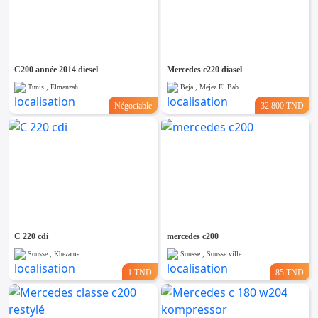
C200 année 2014 diesel
Mercedes c220 diasel
Tunis , Elmanzah
Beja , Mejez El Bab
Négociable
32.800 TND
C 220 cdi
mercedes c200
Sousse , Khezama
Sousse , Sousse ville
1 TND
85 TND