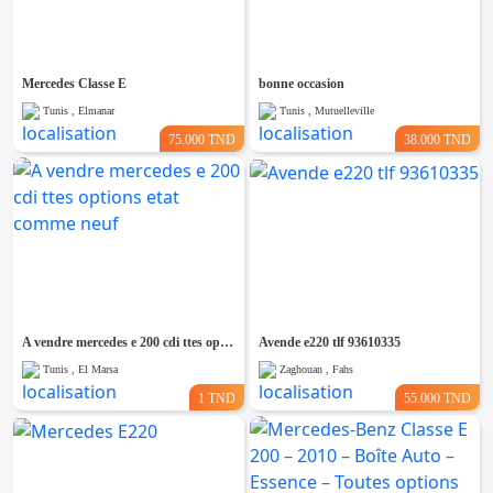
Emploi &
Services
Mercedes Classe E
bonne occasion
Tunis , Elmanar
Tunis , Mutuelleville
75.000 TND
38.000 TND
A vendre mercedes e 200 cdi ttes options etat comme neuf
Avende e220 tlf 93610335
Tunis , El Marsa
Zaghouan , Fahs
1 TND
55.000 TND