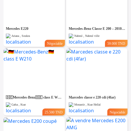
Mercedes E220
Mercedes-Benz Classe E 200 – 2010 – Boîte Auto – Essence – Toutes options
Ariana , Soukra
Nabeul , Nabeul ville
Négociable
59.000 TND
🇩🇪Mercedes-Benz🇩🇪 class E W210
Marcedes classe e 220 cdi (4far)
Gafsa , Ksar
Monastir , Ksar Hellal
25.500 TND
Négociable