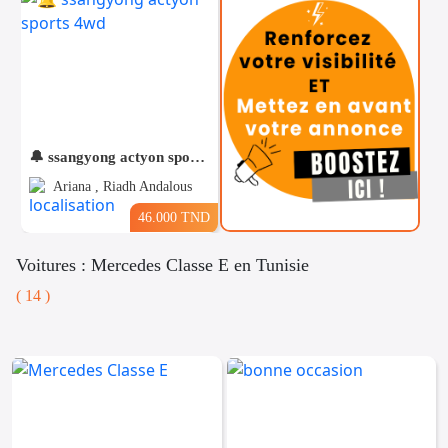
🔔 ssangyong actyon sports 4wd
Ariana , Riadh Andalous
46.000 TND
Voitures : Mercedes Classe E en Tunisie
( 14 )
Téléphones
Voitures
Vehicules
& Pieces
Immobiliers
Informatique
&
Mo
Multimedia
Be