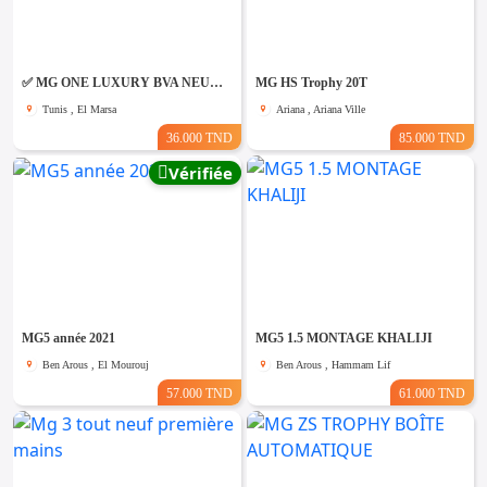
Emploi &
Services
✅ MG ONE LUXURY BVA NEUVE SUR LEASING ✅
MG HS Trophy 20T
Tunis , El Marsa
Ariana , Ariana Ville
36.000 TND
85.000 TND
Vérifiée
MG5 année 2021
MG5 1.5 MONTAGE KHALIJI
Ben Arous , El Mourouj
Ben Arous , Hammam Lif
57.000 TND
61.000 TND