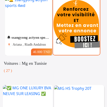
🔔 ssangyong actyon sports 4wd
Ariana , Riadh Andalous
46.000 TND
Voitures : Mg en Tunisie
( 27 )
Téléphones
Voitures
Vehicules
& Pieces
Immobiliers
Informatique
&
Mo
Multimedia
Be