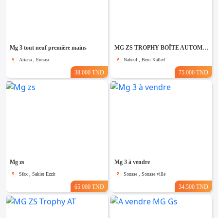
Mg 3 tout neuf première mains
MG ZS TROPHY BOÎTE AUTOMATIQUE
Ariana , Ennasr
Nabeul , Beni Kalled
38.000 TND
75.000 TND
Mg zs
Mg 3 à vendre
Sfax , Sakiet Ezzit
Sousse , Sousse ville
65.000 TND
34.500 TND