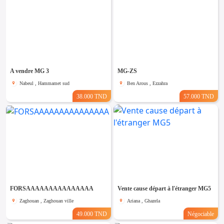
A vendre MG 3
MG-ZS
Nabeul , Hammamet sud
Ben Arous , Ezzahra
38.000 TND
57.000 TND
FORSAAAAAAAAAAAAAAA
Vente cause départ à l'étranger MG5
Zaghouan , Zaghouan ville
Ariana , Ghazela
49.000 TND
Négociable