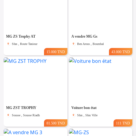
MG ZS Trophy AT
A vendre MG Gs
Sfax , Route Taniour
Ben Arous , Boumhal
15.000 TND
43.000 TND
MG ZST TROPHY
Voiture bon état
Sousse , Sousse Riadh
Sfax , Sfax Ville
81.500 TND
111 TND