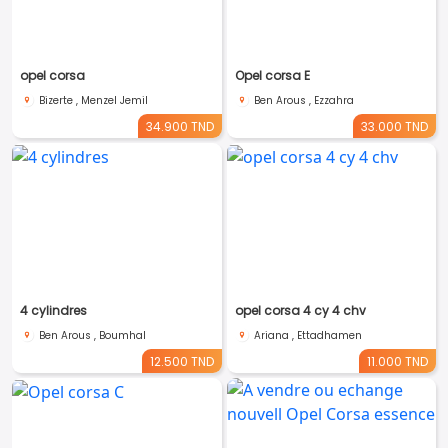
Emplo
Servi
opel corsa
Opel corsa E
Bizerte , Menzel Jemil
Ben Arous , Ezzahra
34.900 TND
33.000 TND
4 cylindres
opel corsa 4 cy 4 chv
Ben Arous , Boumhal
Ariana , Ettadhamen
12.500 TND
11.000 TND