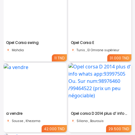
Opel Corsa swing
Opel Corsa E
Mahdia
Tunis , El Omrane supérieur
11 TND
31.000 TND
a vendre
Opel corsa D 2014 plus d’ info whats app:93997505 Ou. Sur num:98976460 /99464522 (prix un peu négociable)
Sousse , Khezama
Siliana , Bourouis
42.000 TND
29.500 TND