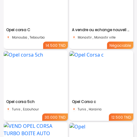
Opel corsa C
A vendre ou echange nouvell Opel Corsa essence
Manouba , Tebourba
Monastir , Monastir ville
14.500 TND
Négociable
Opel corsa 5ch
Opel Corsa c
Tunis , Ezzouhour
Tunis , Harairia
30.000 TND
12.500 TND