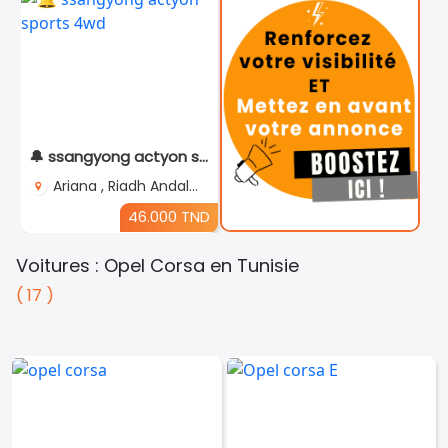
🔔 ssangyong actyon sports 4wd
Ariana , Riadh Andalous
46.000 TND
Voitures : Opel Corsa en Tunisie
( 17 )
Téléphones
Voitures
Vehicules
& Pieces
Immobiliers
Informatique
&
Multimedia