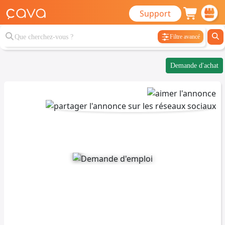
Support
Filtre avancé
Demande d'achat