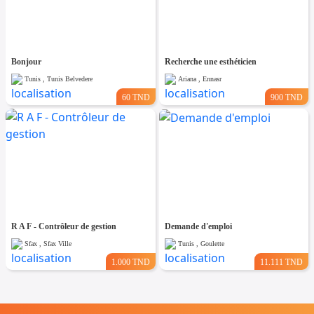
Bonjour
Recherche une esthéticien
Tunis , Tunis Belvedere
Ariana , Ennasr
60 TND
900 TND
R A F - Contrôleur de gestion
Demande d'emploi
Sfax , Sfax Ville
Tunis , Goulette
1.000 TND
11.111 TND