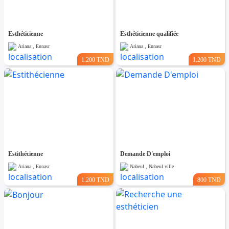
Esthéticienne
Esthéticienne qualifiée
Ariana , Ennasr
Ariana , Ennasr
1.200 TND
1.200 TND
Estithécienne
Demande D'emploi
Ariana , Ennasr
Nabeul , Nabeul ville
1.200 TND
800 TND