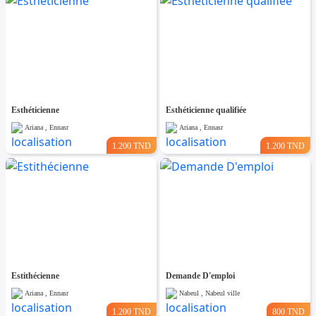
Esthéticienne
Esthéticienne qualifiée
Ariana , Ennasr
Ariana , Ennasr
1.200 TND
1.200 TND
Estithécienne
Demande D'emploi
Ariana , Ennasr
Nabeul , Nabeul ville
1.200 TND
800 TND