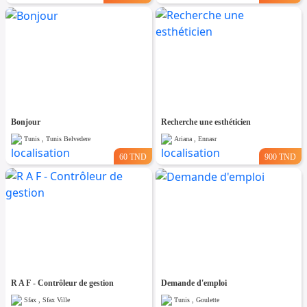
Bonjour
Recherche une esthéticien
Tunis , Tunis Belvedere
Ariana , Ennasr
60 TND
900 TND
R A F - Contrôleur de gestion
Demande d'emploi
Sfax , Sfax Ville
Tunis , Goulette