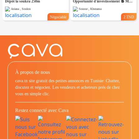
Dépôt la soukra 250m
Opportunité d'investissement 💲 Maison ancienne à vendre, à rénover
Ariana , Soukra
Sousse , Khezama
Négociable
2 TND
À propos de nous
cava.tn site gratuit des petites annonces en Tunisie: Chattez,
discutez et négociez. Les vendeurs et acheteurs prés de chez
vous en simple clic.
Restez connecté avec Cava