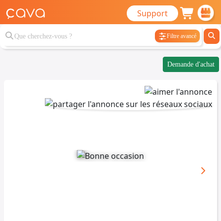
Support
Filtre avancé
Demande d'achat