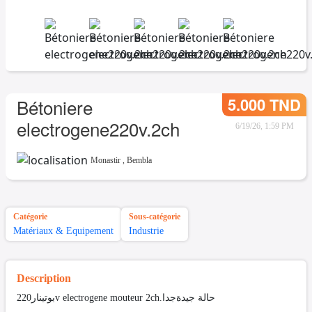
5.000 TND
Bétoniere
electrogene220v.2ch
6/19/26, 1:59 PM
Monastir
,
Bembla
Catégorie
Sous-catégorie
Matériaux & Equipement
Industrie
Description
بوتينار220v electrogene mouteur 2ch.حالة جيدةجدا