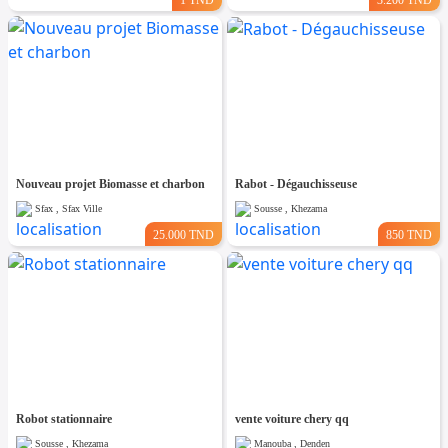
Nouveau projet Biomasse et charbon
Rabot - Dégauchisseuse
Sfax , Sfax Ville
Sousse , Khezama
25.000 TND
850 TND
Robot stationnaire
vente voiture chery qq
Sousse , Khezama
Manouba , Denden