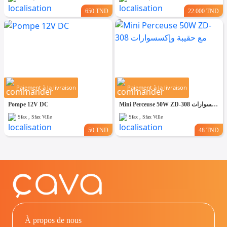
650 TND
22.000 TND
Paiement à la livraison
Paiement à la livraison
Pompe 12V DC
Mini Perceuse 50W ZD-308 مع حقيبة وإكسسوارات
Sfax , Sfax Ville
Sfax , Sfax Ville
50 TND
48 TND
À propos de nous