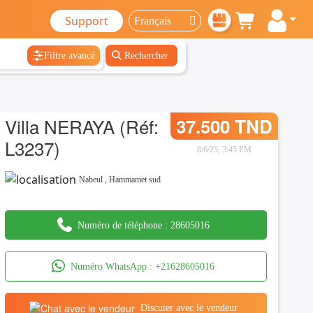
Support
Filtre avancé
Rechercher
Villa NERAYA (Réf:
37.500 TND
L3237)
8/6/25, 3:45 PM
Nabeul
,
Hammamet sud
Numéro de téléphone :
28605016
Numéro WhatsApp :
+21628605016
Discuter avec le vendeur