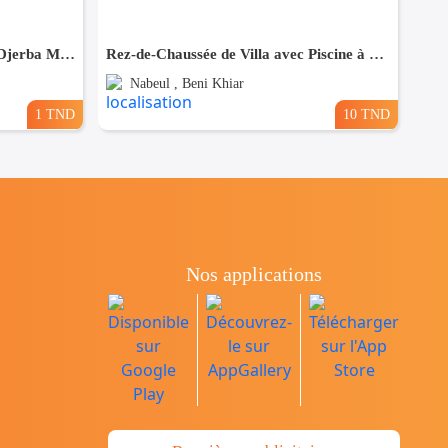
Appartement meublé à louer à Djerba Marina, avec vue sur mer et à proximité de toutes les commodités.
Rez-de-Chaussée de Villa avec Piscine à Jinene Beni Khiar – À 2 Minutes de la Plage
Nabeul , Beni Khiar
1 TND
10 TND
Nos applications