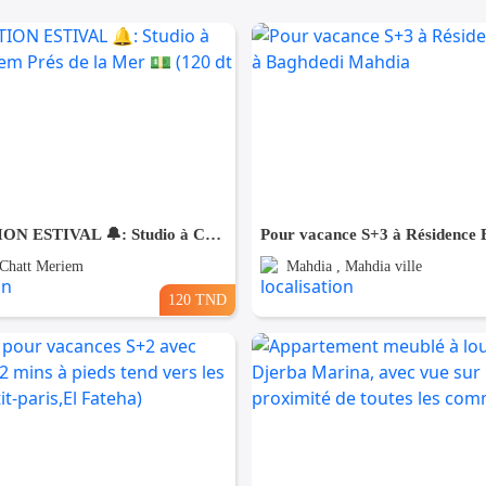
🔔 LOCATION ESTIVAL 🔔: Studio à Chatt Mariem Prés de la Mer 💵 (120 dt ) nuitée
 Chatt Meriem
Mahdia , Mahdia ville
120 TND