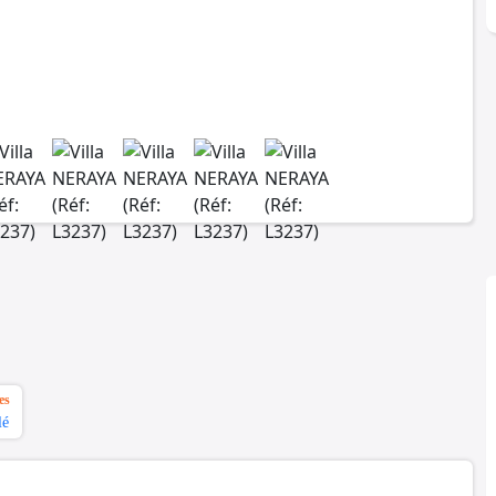
es
lé