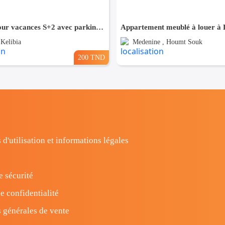
Location pour vacances S+2 avec parking et 2 mins à pieds tend vers les plages (petit-paris,El Fateha)
 Kelibia
Medenine , Houmt Souk
200 TND
 d'utilisation et informations légales
e sécurité
e confidentialité
 générales de vente