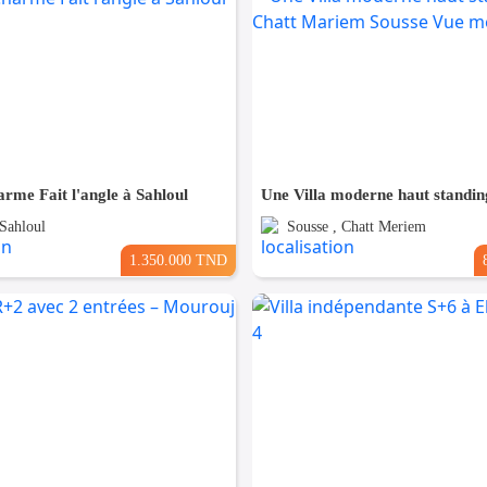
arme Fait l'angle à Sahloul
 Sahloul
Sousse , Chatt Meriem
1.350.000 TND