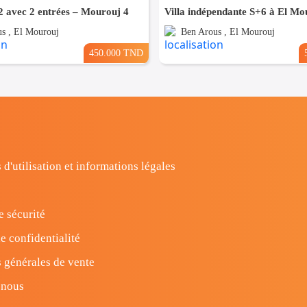
 avec 2 entrées – Mourouj 4
Villa indépendante S+6 à El Mo
s , El Mourouj
Ben Arous , El Mourouj
450.000 TND
 d'utilisation et informations légales
e sécurité
e confidentialité
 générales de vente
-nous