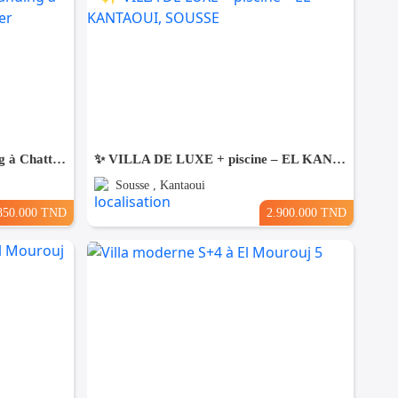
Une Villa moderne haut standing à Chatt Mariem Sousse Vue mer
​✨ VILLA DE LUXE + piscine – EL KANTAOUI, SOUSSE
Sousse , Kantaoui
850.000 TND
2.900.000 TND