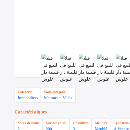
Catégorie
Sous-catégorie
Immobiliers
Maisons et Villas
Caractéristiques
Salles de bains
Surface en m²
Chambres
Meubles
Type trans
2
200
3
Meublé
A Vendre