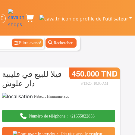
Filtre avancé
Rechercher
فيلا للبيع في قليبية
450.000 TND
دار علوش
9/13/25, 10:05 AM
Nabeul
,
Hammamet sud
Numéro de téléphone :
+21655822853
Discuter avec le vendeur