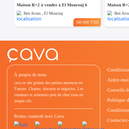
Maison R+2 à vendre à El Mourouj 6
Maison R+2
Ben Arous , El Mourouj
Ben Arou
580.000 TND
Conditions
À propos de nous
Aidez-moi
cava.tn site gratuit des petites annonces en
Tunisie: Chattez, discutez et négociez. Les
Conseils d
vendeurs et acheteurs prés de chez vous en
Politique d
simple clic.
Conditions
Restez connecté avec Cava
Contactez