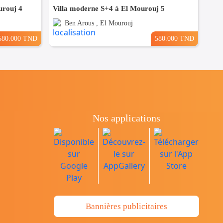
urouj 4
Villa moderne S+4 à El Mourouj 5
Ben Arous , El Mourouj
580.000 TND
580.000 TND
Nos applications
Bannières publicitaires