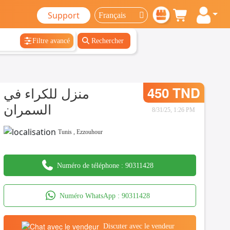
Support
Filtre avancé
Rechercher
منزل للكراء في
450 TND
السمران
8/31/25, 1:26 PM
Tunis
,
Ezzouhour
Numéro de téléphone :
90311428
Numéro WhatsApp :
90311428
Discuter avec le vendeur