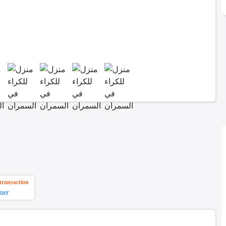
transaction
uer