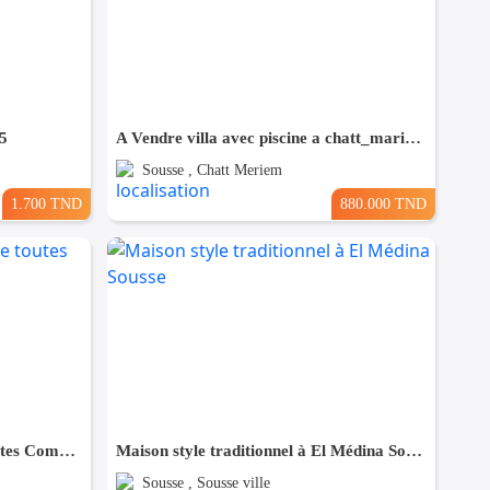
5
A Vendre villa avec piscine a chatt_mariem pré résidence Costa
Sousse , Chatt Meriem
1.700 TND
880.000 TND
Maison à Hergla, Proche de toutes Commodités
Maison style traditionnel à El Médina Sousse
Sousse , Sousse ville