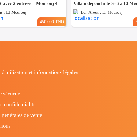
 avec 2 entrées – Mourouj 4
Villa indépendante S+6 à El Mo
s , El Mourouj
Ben Arous , El Mourouj
450.000 TND
 d'utilisation et informations légales
e sécurité
e confidentialité
 générales de vente
-nous