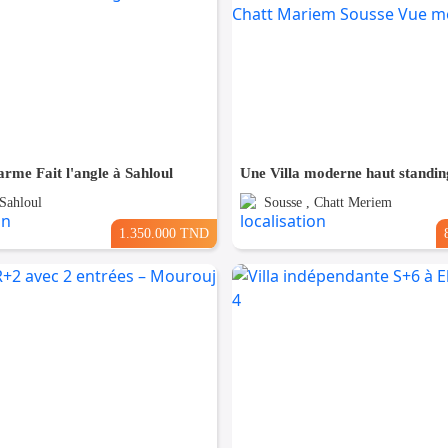
arme Fait l'angle à Sahloul
 Sahloul
Sousse , Chatt Meriem
1.350.000 TND