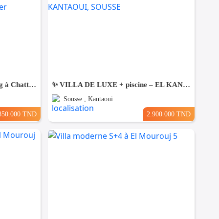
Une Villa moderne haut standing à Chatt Mariem Sousse Vue mer
​✨ VILLA DE LUXE + piscine – EL KANTAOUI, SOUSSE
Sousse , Kantaoui
850.000 TND
2.900.000 TND