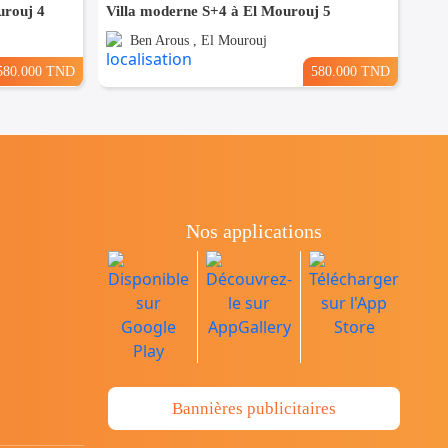
urouj 4
Villa moderne S+4 à El Mourouj 5
Ben Arous , El Mourouj
580.000 TND
580.000 TND
Nos applications
Bannières publicitaires