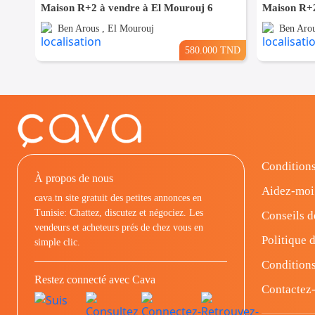
Maison R+2 à vendre à El Mourouj 6
Maison R+2
Ben Arous , El Mourouj
Ben Arou
580.000 TND
Conditions
À propos de nous
Aidez-moi
cava.tn site gratuit des petites annonces en
Tunisie: Chattez, discutez et négociez. Les
Conseils d
vendeurs et acheteurs prés de chez vous en
Politique d
simple clic.
Conditions
Restez connecté avec Cava
Contactez