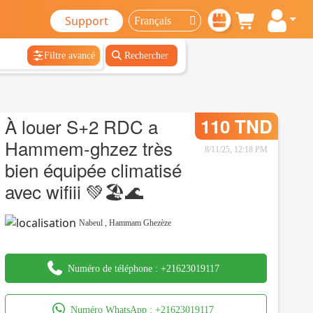
Support
Filtre avancé
Rechercher
À louer S+2 RDC a
110 TND
Hammem-ghzez très
8/11/25, 12:18 PM
bien équipée climatisé
avec wifiii 💚🏖️🌊
Nabeul
,
Hammam Ghezèze
Numéro de téléphone :
+21623019117
Numéro WhatsApp :
+21623019117