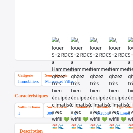
Catégorie
Sous-catégorie
Immobiliers
Maisons et Villas
Caractéristiques
Salles de bains
Surface en m²
Chambres
Meubles
Type trans
1
380
2
Meublé
A Louer
Description