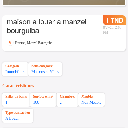
1 TND
maison a louer a manzel
bourguiba
8/27/25, 2:18
PM
Bizerte
,
Menzel Bourguiba
Catégorie
Sous-catégorie
Immobiliers
Maisons et Villas
Caractéristiques
Salles de bains
Surface en m²
Chambres
Meubles
1
100
2
Non Meublé
Type transaction
A Louer