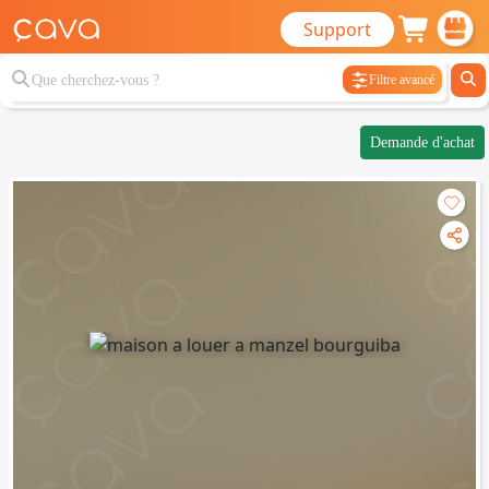
Support
Filtre avancé
Demande d'achat