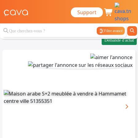
Support
Filtre avancé
Demande d'achat