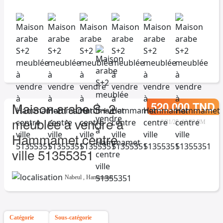
520.000 TND
Maison arabe S+2
meublée à vendre à
8/21/25, 12:33 PM
Hammamet centre
ville 51355351
Nabeul
,
Hammamet
Catégorie
Sous-catégorie