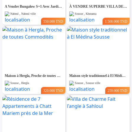
A Vendre Bungalow S+1 Avec Jardin à Club Farah, Nabeul
À VENDRE SUPERBE VILLA DE 760 m² À KHZEMA OUEST
Nabeul , Nabeul ville
Sousse , Khezama
550.000 TND
1.500.000 TND
Maison à Hergla, Proche de toutes Commodités
Maison style traditionnel à El Médina Sousse
Sousse , Hergla
Sousse , Sousse ville
320.000 TND
259.000 TND