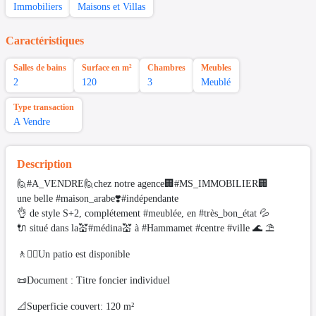
Immobiliers
Maisons et Villas
Caractéristiques
Salles de bains
Surface en m²
Chambres
Meubles
2
120
3
Meublé
Type transaction
A Vendre
Description
🙋#A_VENDRE🙋chez notre agence🏢#MS_IMMOBILIER🏢
une belle #maison_arabe❣️#indépendante
👌 de style S+2, complétement #meublée, en #très_bon_état 💦
🔌 situé dans la💒#médina💒 à #Hammamet #centre #ville 🌊 ⛱️
🚶🚶‍♂️Un patio est disponible
📜Document : Titre foncier individuel
📐Superficie couvert: 120 m²