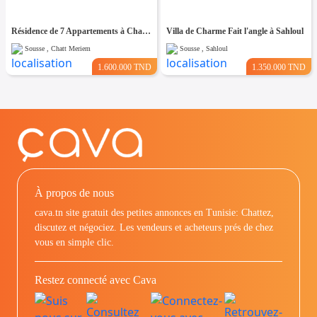
Résidence de 7 Appartements à Chatt Mariem prés de la Mer
Villa de Charme Fait l'angle à Sahloul
Sousse , Chatt Meriem
Sousse , Sahloul
1.600.000 TND
1.350.000 TND
À propos de nous
cava.tn site gratuit des petites annonces en Tunisie: Chattez,
discutez et négociez. Les vendeurs et acheteurs prés de chez
vous en simple clic.
Restez connecté avec Cava