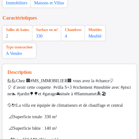
Immobiliers
Maisons et Villas
Caractéristiques
Salles de bains
Surface en m²
Chambres
Meubles
2
330
4
Meublé
Type transaction
A Vendre
Description
🙋🙋Chez 🏢#MS_IMMOBILIER🏢 vous avez la #chance🎈
🎈 d’avoir cette coquette #villa S+3 #richement #meublée avec #pisci
ne🏊 #jardin🌳🌳et #garage🚘située à #Hammamet🏝🏖
💦🔌La villa est équipée de climatiseurs et de chauffage et central
📐Superficie totale: 330 m²
📐Superficie bâtie : 140 m²