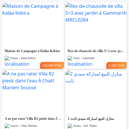
Maison de Campagne à Kalâa Kebira
Rez-de-chaussée de villa S+3 avec jardin à Gammarth MRCL0284
Sousse , Kalaa Kebira
Tunis , Gammarth
430.000 TND
3.500 TND
A ne pas rater Villa R2 pieds dans l'eau À Chatt Mariem Sousse
2 منازل للبيع لمباركة سيدي ثابت
Sousse , Chatt Meriem
Ariana , Sidi Thabet