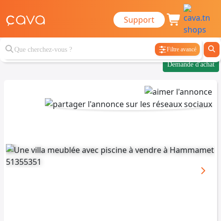
Support
Filtre avancé
Demande d'achat