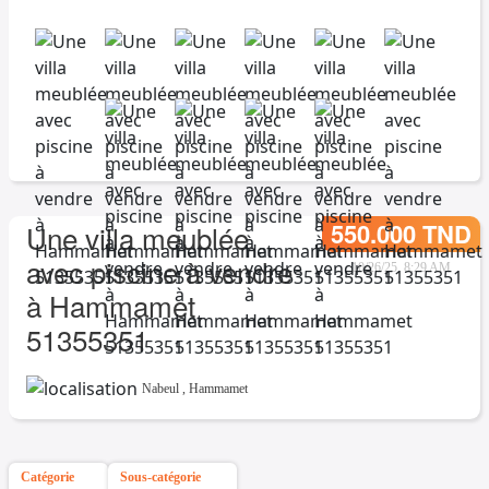
550.000 TND
Une villa meublée
avec piscine à vendre
10/26/25, 8:29 AM
à Hammamet
51355351
Nabeul
,
Hammamet
Catégorie
Sous-catégorie