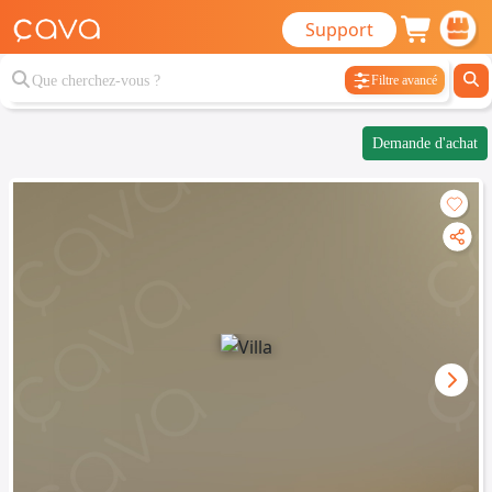
Support
Filtre avancé
Demande d'achat