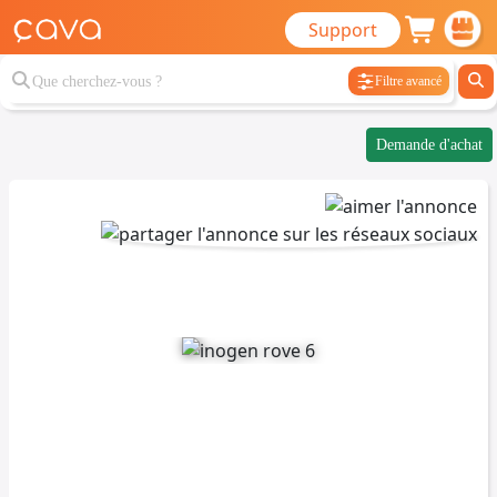
Support
Filtre avancé
Demande d'achat