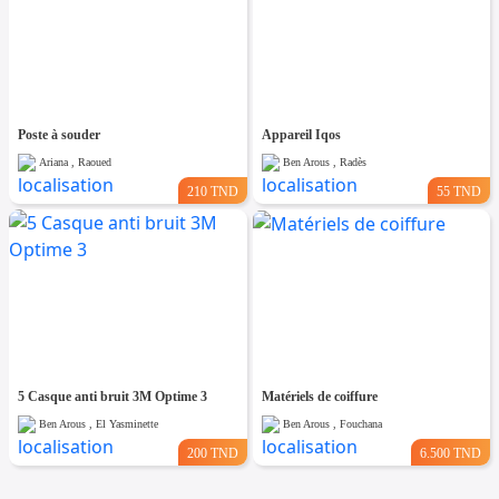
Poste à souder
Appareil Iqos
Ariana , Raoued
Ben Arous , Radès
210 TND
55 TND
5 Casque anti bruit 3M Optime 3
Matériels de coiffure
Ben Arous , El Yasminette
Ben Arous , Fouchana
200 TND
6.500 TND