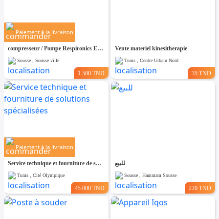
Paiement à la livraison
compresseur / Pompe Respironics EverFlo 230V – Neuf
Vente materiel kinesitherapie
Sousse , Sousse ville
Tunis , Centre Urbain Nord
1.500 TND
35 TND
Paiement à la livraison
Service technique et fourniture de solutions spécialisées
للبيع
Tunis , Cité Olympique
Sousse , Hammam Sousse
45.000 TND
220 TND