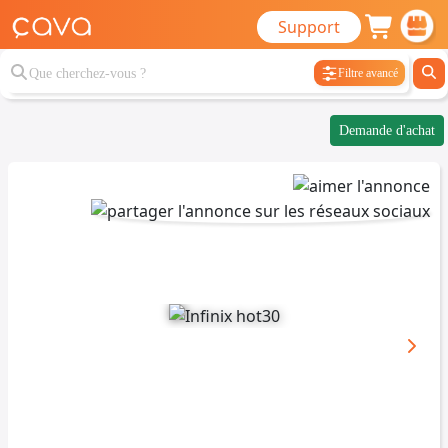
Support
Filtre avancé
Demande d'achat