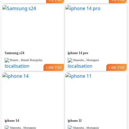
Samsung s24
iphone 14 pro
Bizerte , Menzel Bourguiba
Manouba , Mornaguia
1.000 TND
1.680 TND
iphone 14
iphone 11
Manouba , Mornaguia
Manouba , Mornaguia