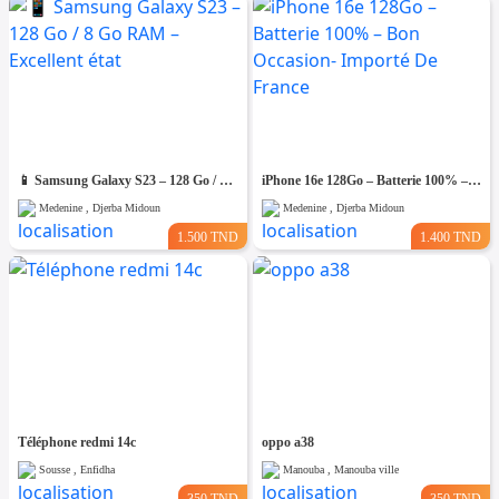
📱 Samsung Galaxy S23 – 128 Go / 8 Go RAM – Excellent état
iPhone 16e 128Go – Batterie 100% – Bon Occasion- Importé De France
Medenine , Djerba Midoun
Medenine , Djerba Midoun
1.500 TND
1.400 TND
Téléphone redmi 14c
oppo a38
Sousse , Enfidha
Manouba , Manouba ville
350 TND
350 TND