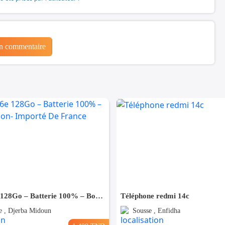
un commentaire
iPhone 16e 128Go – Batterie 100% – Bon Occasion- Importé De France
Téléphone redmi 14c
 , Djerba Midoun
Sousse , Enfidha