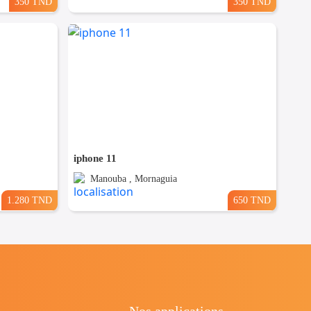
350 TND
350 TND
iphone 11
Manouba , Mornaguia
1.280 TND
650 TND