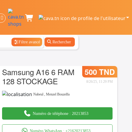
Filtre avancé
Rechercher
Samsung A16 6 RAM
500 TND
128 STOCKAGE
8/26/25, 11:29 PM
Nabeul
,
Menzel Bouzelfa
Numéro de téléphone :
20213853
Numéro WhatsApp :
+21620213853