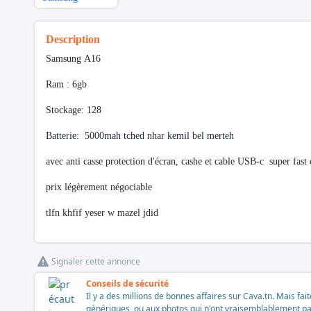
Description
Samsung A16
Ram : 6gb
Stockage: 128
Batterie: 5000mah tched nhar kemil bel merteh
avec anti casse protection d'écran, cashe et cable USB-c super fast
prix légèrement négociable
tlfn khfif yeser w mazel jdid
Signaler cette annonce
Conseils de sécurité
Il y a des millions de bonnes affaires sur Cava.tn. Mais fai
génériques, ou aux photos qui n'ont vraisemblablement pas é