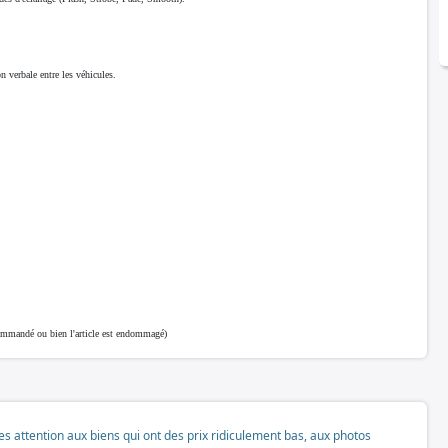
 verbale entre les véhicules.
é commandé ou bien l'article est endommagé)
tes attention aux biens qui ont des prix ridiculement bas, aux photos