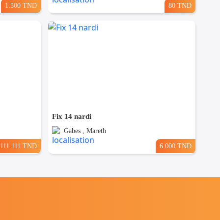
1.500 TND
80 TND
Fix 14 nardi
Gabes , Mareth
111.111 TND
6.000 TND