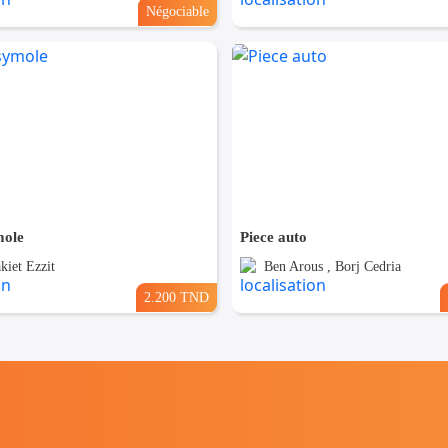
Négociable
mole
Piece auto
kiet Ezzit
Ben Arous , Borj Cedria
2.200 TND