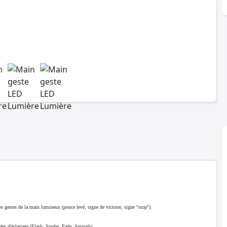
s gestes de la main lumineux (pouce levé, signe de victoire, signe "stop").
des d'éclairage (Flash, Strobe, Fade, Smooth).