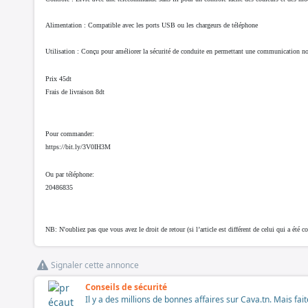
Alimentation :
Compatible avec les ports USB ou les chargeurs de téléphone
Utilisation :
Conçu pour améliorer la sécurité de conduite en permettant une communication non
Prix 45dt
Frais de livraison 8dt
Pour commander:
https://bit.ly/3V0IH3M
Ou par téléphone:
20486835
NB: N'oubliez pas que vous avez le droit de retour (si l’article est différent de celui qui a ét
Signaler cette annonce
Conseils de sécurité
Il y a des millions de bonnes affaires sur Cava.tn. Mais fai