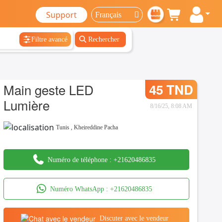
Support
Filtre avancé
Rechercher
Main geste LED
45 TND
Lumière
8/16/25, 8:08 AM
Tunis
,
Kheireddine Pacha
Numéro de téléphone :
+21620486835
Numéro WhatsApp :
+21620486835
Discuter avec le vendeur