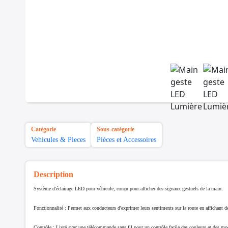
Catégorie
Sous-catégorie
Vehicules & Pieces
Pièces et Accessoires
Description
Système d'éclairage LED pour véhicule, conçu pour afficher des signaux gestuels de la main.
Fonctionnalité :
Permet aux conducteurs d'exprimer leurs sentiments sur la route en affichant de
Contrôle :
Livré avec une télécommande sans fil pour un contrôle facile des couleurs et des mo