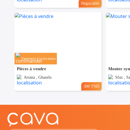
Négociable
Paiement à la livraison
Pièces à vendre
Mouter sy
Ariana , Ghazela
Sfax , Sa
300 TND