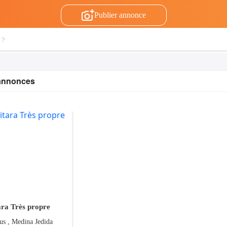
Publier annonce
 annonces
ara Très propre
us , Medina Jedida