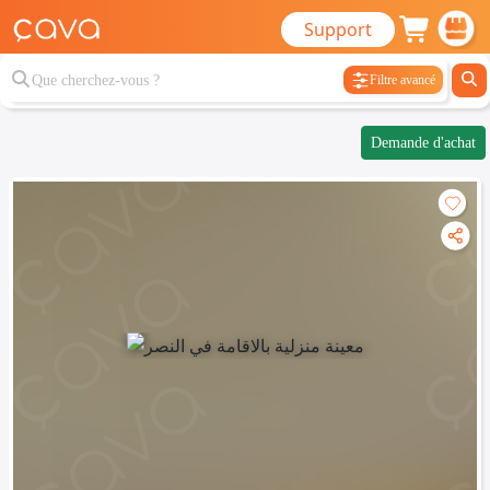
Support
Filtre avancé
Demande d'achat