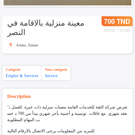
700 TND
معينة منزلية بالاقامة في
النصر
8/23/25, 7:13 AM
Ariana
,
Ennasr
Catégorie
Sous-catégorie
Emploi & Services
Service
Description
"تعرض شركة الثقة للخدمات العامة معينات منزلية ذات خبرة للعمل ب
عقد شهري مع عائلات تونسية و أجنبية بأجر شهري يبدأ من 700 د حس
ب المهام المطلوبة
للمزيد من المعلومات.يرجى الاتصال بالارقام التالية: