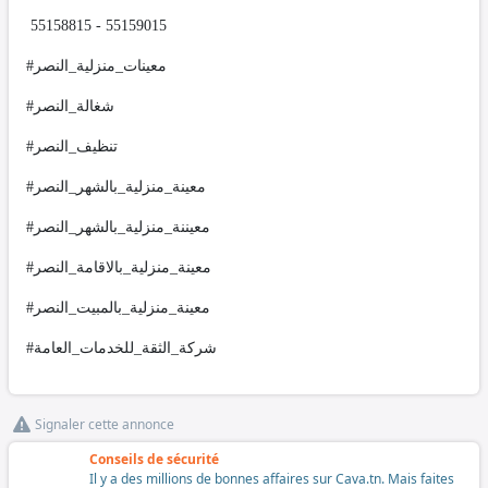
55158815 - 55159015
#معينات_منزلية_النصر
#شغالة_النصر
#تنظيف_النصر
#معينة_منزلية_بالشهر_النصر
#معيننة_منزلية_بالشهر_النصر
#معينة_منزلية_بالاقامة_النصر
#معينة_منزلية_بالمبيت_النصر
#شركة_الثقة_للخدمات_العامة
Signaler cette annonce
Conseils de sécurité
Il y a des millions de bonnes affaires sur Cava.tn. Mais faites