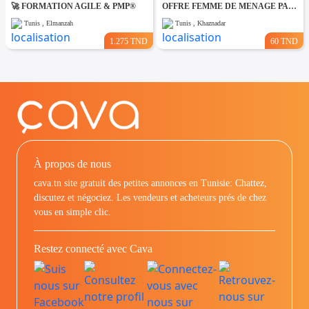
🚀 FORMATION AGILE & PMP®
OFFRE FEMME DE MENAGE PAR JOUR A khaznadar
Tunis , Elmanzah
Tunis , Khaznadar
1.275 TND
60 TND
À propos de nous
cava.tn site gratuit des petites annonces en Tunisie: Chattez,
discutez et négociez. Les vendeurs et acheteurs prés de chez
vous en simple clic.
Restez connecté avec Cava