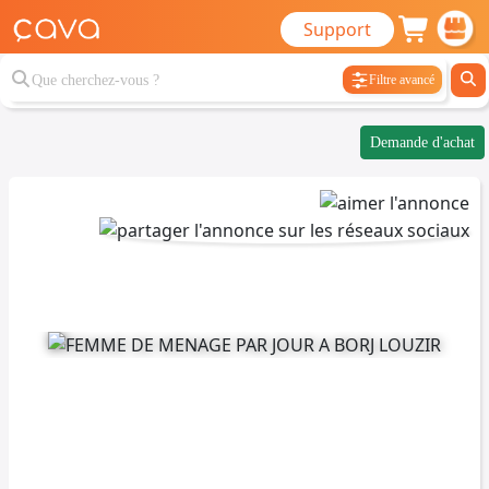
Support
Filtre avancé
Demande d'achat