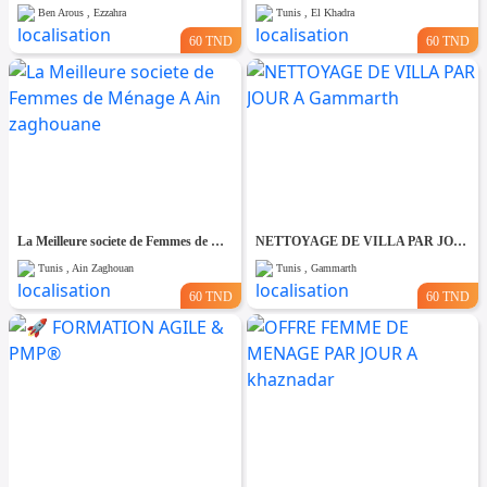
Ben Arous , Ezzahra
Tunis , El Khadra
60 TND
60 TND
La Meilleure societe de Femmes de Ménage A Ain zaghouane
NETTOYAGE DE VILLA PAR JOUR A Gammarth
Tunis , Ain Zaghouan
Tunis , Gammarth
60 TND
60 TND