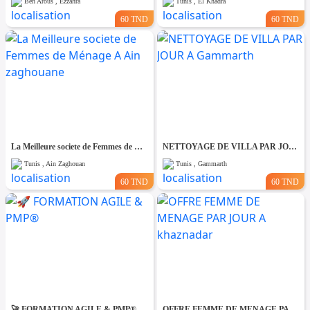
Ben Arous , Ezzahra
Tunis , El Khadra
60 TND
60 TND
La Meilleure societe de Femmes de Ménage A Ain zaghouane
NETTOYAGE DE VILLA PAR JOUR A Gammarth
Tunis , Ain Zaghouan
Tunis , Gammarth
60 TND
60 TND
🚀 FORMATION AGILE & PMP®
OFFRE FEMME DE MENAGE PAR JOUR A khaznadar