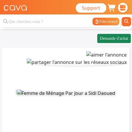
Support
Filtre avancé
Demande d'achat