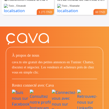
Tunis , Elmanzah
Tunis , Khaznadar
1.275 TND
60 TND
À propos de nous
cava.tn site gratuit des petites annonces en Tunisie: Chattez,
discutez et négociez. Les vendeurs et acheteurs prés de chez
vous en simple clic.
Restez connecté avec Cava