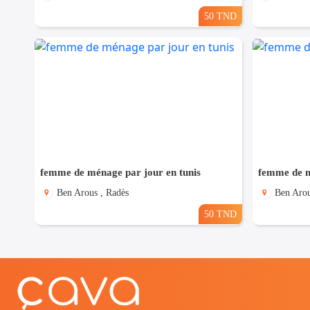
50 TND
femme de ménage par jour en tunis
femme de m
Ben Arous , Radès
Ben Arou
50 TND