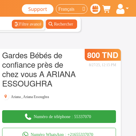
Support
Filtre avancé
Rechercher
Gardes Bébés de
800 TND
confiance près de
8/27/25, 12:15 PM
chez vous A ARIANA
ESSOUGHRA
Ariana
,
Ariana Essoughra
Numéro de téléphone :
55337070
Numéro WhatsApp :
+21655337070