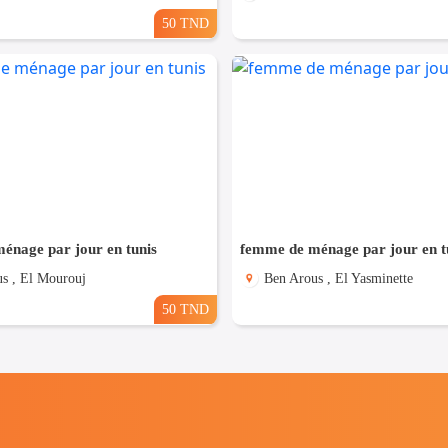
50 TND
énage par jour en tunis
femme de ménage par jour en t
s , El Mourouj
Ben Arous , El Yasminette
50 TND