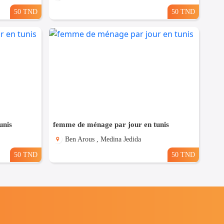
50 TND
50 TND
unis
femme de ménage par jour en tunis
Ben Arous , Medina Jedida
50 TND
50 TND