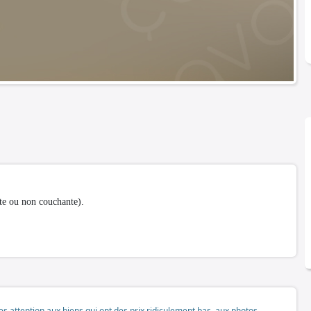
te ou non couchante).
tes attention aux biens qui ont des prix ridiculement bas, aux photos