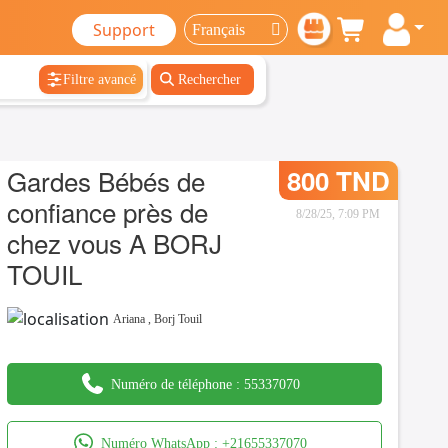
Support
Filtre avancé
Rechercher
Gardes Bébés de
800 TND
confiance près de
8/28/25, 7:09 PM
chez vous A BORJ
TOUIL
Ariana
,
Borj Touil
Numéro de téléphone :
55337070
Numéro WhatsApp :
+21655337070