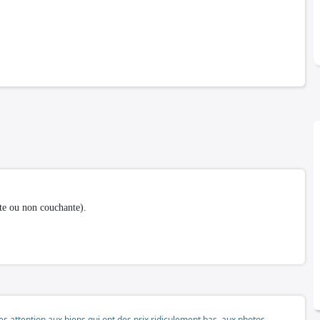
te ou non couchante).
tes attention aux biens qui ont des prix ridiculement bas, aux photos