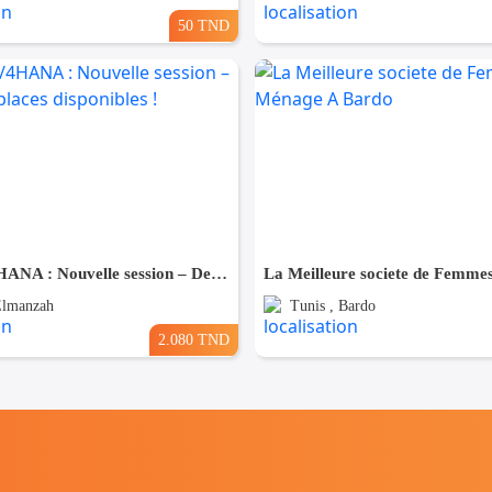
50 TND
🚀 SAP S/4HANA : Nouvelle session – Dernières places disponibles !
Elmanzah
Tunis , Bardo
2.080 TND