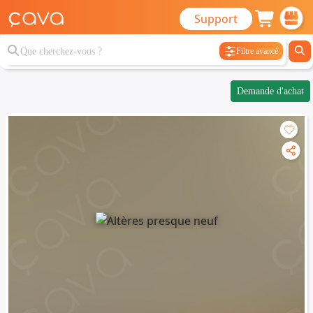
Support
Filtre avancé
Demande d'achat