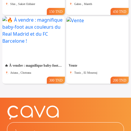
Sfax , Sakiet Eddaier
Gabes , Mareth
150 TND
450 TND
🔥 À vendre : magnifique baby-foot aux couleurs du Real Madrid et du FC Barcelone !
Vente
Ariana , Chotrana
Tunis , El Mourouj
300 TND
200 TND