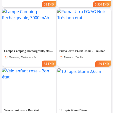
68 TND
3.500 TND
Lampe Camping Rechargeable, 3000 mAh
Puma Ultra FG/AG Noir – Très bon état
Medenine , Médenine ville
Monastir , Bembla
55 TND
180 TND
Vélo enfant rose – Bon état
10 Tapis titami 2,6cm