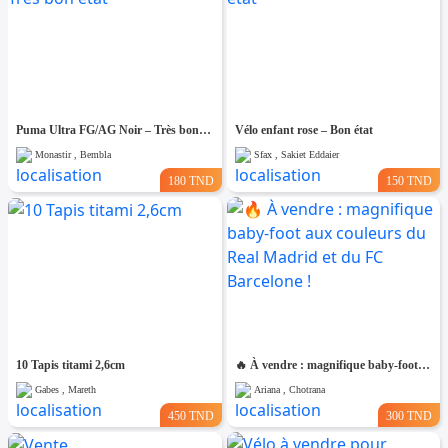
Puma Ultra FG/AG Noir – Très bon état
Vélo enfant rose – Bon état
Monastir , Bembla
Sfax , Sakiet Eddaier
180 TND
150 TND
10 Tapis titami 2,6cm
🔥 À vendre : magnifique baby-foot aux couleurs du Real Madrid et du FC Barcelone !
Gabes , Mareth
Ariana , Chotrana
450 TND
300 TND