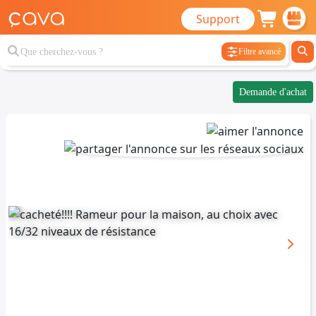
Support
Filtre avancé
Demande d'achat