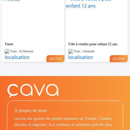
Vente
Vélo à vendre pour enfant 12 ans
Tunis , El Mourouj
Tunis , Elmanzah
200 TND
350 TND
À propos de nous
cava.tn site gratuit des petites annonces en Tunisie: Chattez,
discutez et négociez. Les vendeurs et acheteurs prés de chez