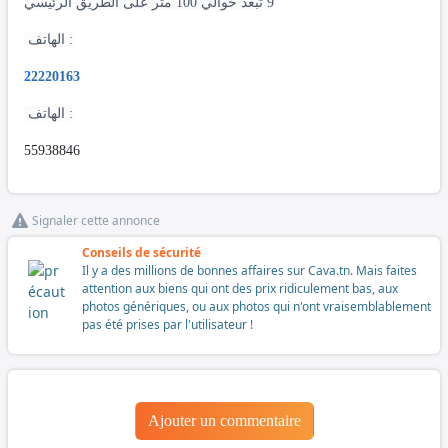
9 تبعد حوالي 100 متر على الطريق الرئيسي
الهاتف :
2
2220163
الهاتف :
55938846
Signaler cette annonce
Conseils de sécurité
Il y a des millions de bonnes affaires sur Cava.tn. Mais faites
attention aux biens qui ont des prix ridiculement bas, aux
photos génériques, ou aux photos qui n'ont vraisemblablement
pas été prises par l'utilisateur !
Ajouter un commentaire