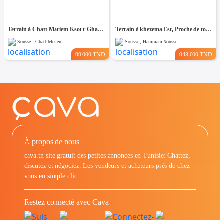
Terrain à Chatt Mariem Ksour Gharnata
Terrain à khezema Est, Proche de toutes Commodités
Sousse , Chatt Meriem
Sousse , Hammam Sousse
99.000 TND
943.000 TND
À propos de nous
cava.tn site gratuit des petites annonces en Tunisie: Chattez,
discutez et négociez. Les vendeurs et acheteurs prés de chez
vous en simple clic.
Restez connecté avec Cava