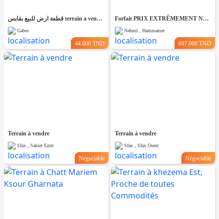
قطعة ارض للبيع بقابس terrain a vendre
Forfait PRIX EXTRÊMEMENT NÉGOCIABLE TERRAIN entièrement clôturé de 8200m² à HAMMAMET
Gabes
Nabeul , Hammamet
44.000 TND
697.000 TND
Terrain à vendre
Terrain à vendre
Sfax , Sakiet Ezzit
Sfax , Sfax Ouest
Négociable
Négociable