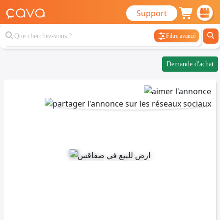
Support
Filtre avancé
Demande d'achat