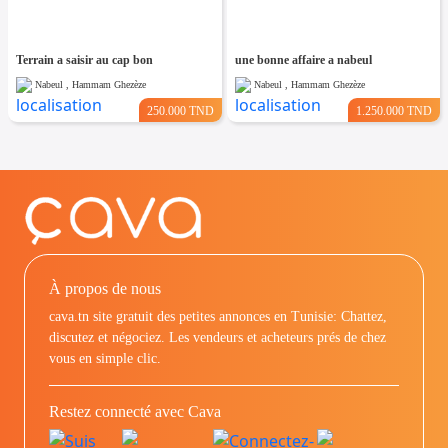
Terrain a saisir au cap bon
une bonne affaire a nabeul
Nabeul , Hammam Ghezèze
Nabeul , Hammam Ghezèze
250.000 TND
1.250.000 TND
À propos de nous
cava.tn site gratuit des petites annonces en Tunisie: Chattez,
discutez et négociez. Les vendeurs et acheteurs prés de chez
vous en simple clic.
Restez connecté avec Cava