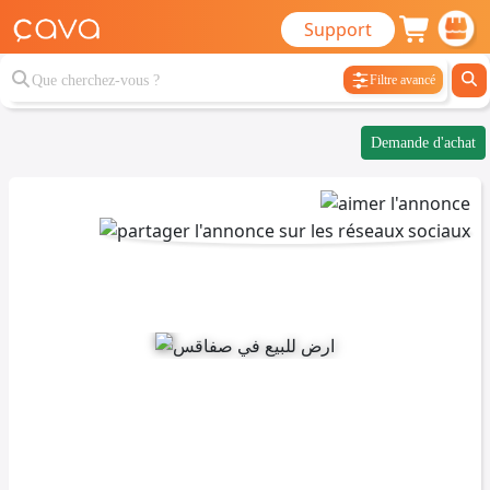
Support
Filtre avancé
Demande d'achat