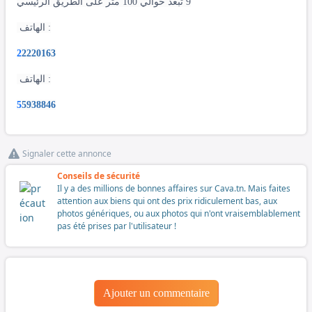
9 تبعد حوالي 100 متر على الطريق الرئيسي
الهاتف :
2
2220163
الهاتف :
5
5938846
Signaler cette annonce
Conseils de sécurité
Il y a des millions de bonnes affaires sur Cava.tn. Mais faites
attention aux biens qui ont des prix ridiculement bas, aux
photos génériques, ou aux photos qui n'ont vraisemblablement
pas été prises par l'utilisateur !
Ajouter un commentaire