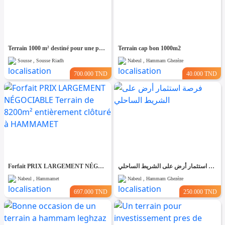
Terrain 1000 m² destiné pour une promotion immobilière à Cité riadh
Terrain cap bon 1000m2
Sousse , Sousse Riadh
Nabeul , Hammam Ghezèze
700.000 TND
40.000 TND
Forfait PRIX LARGEMENT NÉGOCIABLE Terrain de 8200m² entièrement clôturé à HAMMAMET
فرصة استثمار أرض على الشريط الساحلي
Nabeul , Hammamet
Nabeul , Hammam Ghezèze
697.000 TND
250.000 TND