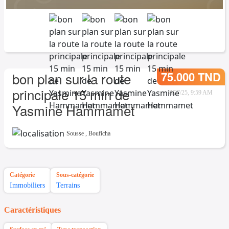
75.000 TND
bon plan sur la route
principale 15 min de
8/27/25, 9:59 AM
Yasmine Hammamet
Sousse
,
Bouficha
Catégorie
Sous-catégorie
Immobiliers
Terrains
Caractéristiques