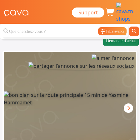
Support
Filtre avancé
Demande d'achat