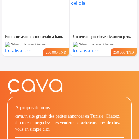
Bonne occasion de un terrain a hammam leghzaz
Un terrain pour investissement pres de kelibia
Nabeul , Hammam Ghezèze
Nabeul , Hammam Ghezèze
250.000 TND
250.000 TND
À propos de nous
cava.tn site gratuit des petites annonces en Tunisie: Chattez,
discutez et négociez. Les vendeurs et acheteurs prés de chez
vous en simple clic.