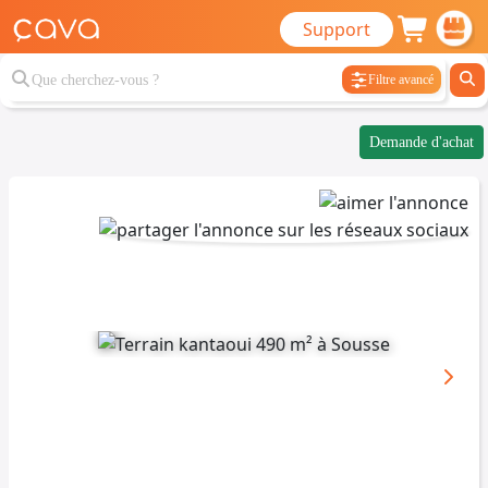
Support
Filtre avancé
Demande d'achat