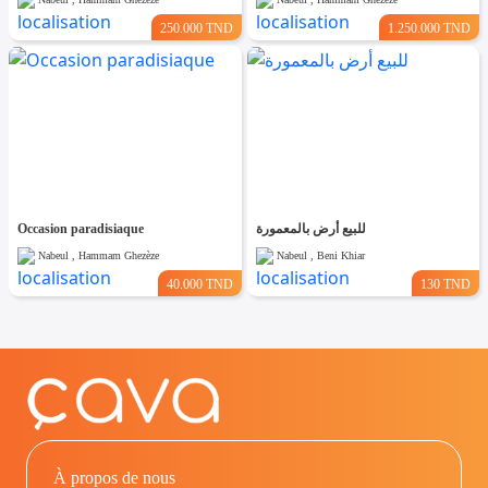
250.000 TND
1.250.000 TND
Occasion paradisiaque
للبيع أرض بالمعمورة
Nabeul , Hammam Ghezèze
Nabeul , Beni Khiar
40.000 TND
130 TND
À propos de nous