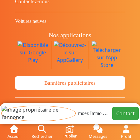
Contactez-nous
Voitures neuves
Nos applications
Bannières publicitaires
© Copyright 2014-2026 Cava.tn Limited Tous
Contact
moez Immo STH
les droits sont réservés.
Publier
Acceuil
Rechercher
Messages
Profil