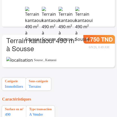
1.750 TND
Terrain kantaoui 490 m²
à Sousse
6/9/26, 8:49 AM
Sousse
,
Kantaoui
Catégorie
Sous-catégorie
Immobiliers
Terrains
Caractéristiques
Surface en m²
Type transaction
490
A Vendre