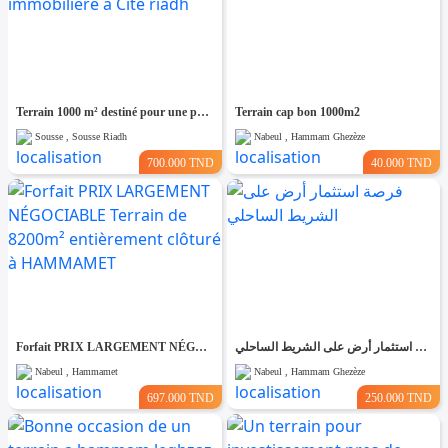
Terrain 1000 m² destiné pour une promotion immobilière à Cité riadh
Terrain cap bon 1000m2
Sousse , Sousse Riadh
Nabeul , Hammam Ghezèze
700.000 TND
40.000 TND
Forfait PRIX LARGEMENT NÉGOCIABLE Terrain de 8200m² entièrement clôturé à HAMMAMET
فرصة استثمار أرض على الشريط الساحلي
Nabeul , Hammamet
Nabeul , Hammam Ghezèze
697.000 TND
250.000 TND