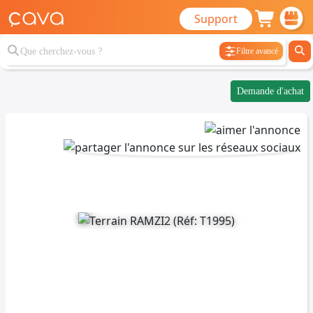
Support
Filtre avancé
Demande d'achat