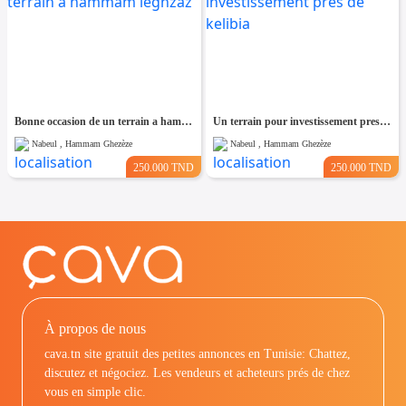
Bonne occasion de un terrain a hammam leghzaz
Un terrain pour investissement pres de kelibia
Nabeul , Hammam Ghezèze
Nabeul , Hammam Ghezèze
250.000 TND
250.000 TND
À propos de nous
cava.tn site gratuit des petites annonces en Tunisie: Chattez,
discutez et négociez. Les vendeurs et acheteurs prés de chez
vous en simple clic.