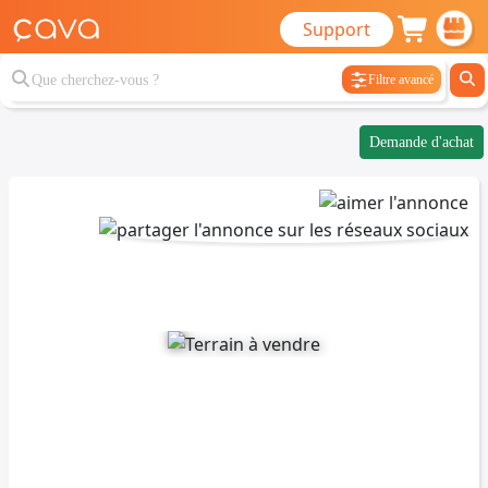
Support
Filtre avancé
Demande d'achat