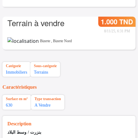
1.000 TND
Terrain à vendre
8/11/25, 6:31 PM
Bizerte
,
Bizerte Nord
Catégorie
Sous-catégorie
Immobiliers
Terrains
Caractéristiques
Surface en m²
Type transaction
630
A Vendre
Description
بنزرت / وسط البلاد