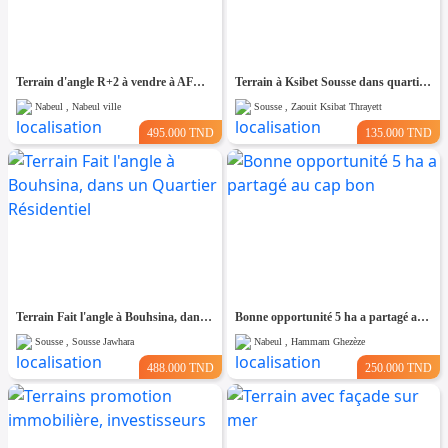
Terrain d'angle R+2 à vendre à AFH1 Nabeul
Terrain à Ksibet Sousse dans quartier Calme
Nabeul , Nabeul ville
Sousse , Zaouit Ksibat Thrayett
495.000 TND
135.000 TND
Terrain Fait l'angle à Bouhsina, dans un Quartier Résidentiel
Bonne opportunité 5 ha a partagé au cap bon
Sousse , Sousse Jawhara
Nabeul , Hammam Ghezèze
488.000 TND
250.000 TND